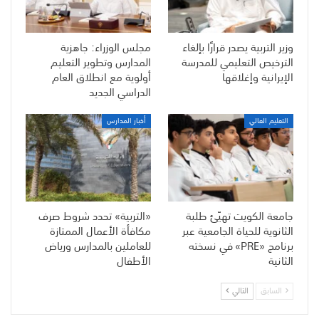
وزير التربية يصدر قرارًا بإلغاء
مجلس الوزراء: جاهزية
الترخيص التعليمي للمدرسة
المدارس وتطوير التعليم
الإيرانية وإغلاقها
أولوية مع انطلاق العام
الدراسي الجديد
التعليم العالي
أخبار المدارس
جامعة الكويت تهيّئ طلبة
«التربية» تحدد شروط صرف
الثانوية للحياة الجامعية عبر
مكافأة الأعمال الممتازة
برنامج «PRE» في نسخته
للعاملين بالمدارس ورياض
الثانية
الأطفال
السابق
التالي