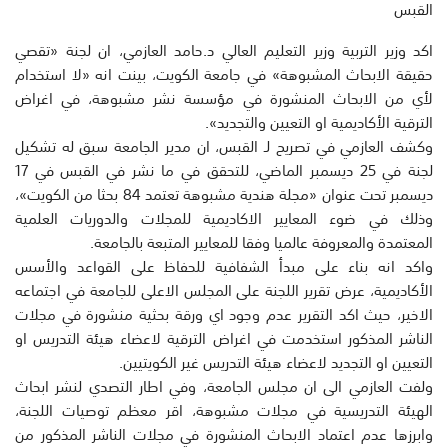
القبس
اكد وزير التربية وزير التعليم العالي د.حامد العازمي، ان لجنة «تقصي
حقيقة الابحاث المشبوهة» في جامعة الكويت، بينت انه «لا استخدام
لأي من الابحاث المنشورة في مؤسسة نشر مشبوهة، في اغراض
الترقية الأكاديمية او التعيين والتجديد».
وكشف العازمي في تصريح لـ القبس، ان مدير الجامعة سبق له تشكيل
لجنة في 25 ديسمبر الماضي، للتحقق في ما نشر في القبس في 17
ديسمبر تحت عنوان «مجلة هندية مشبوهة تعتمد 84 بحثا من الكويت»،
وذلك في ضوء المعايير الاكاديمية للمجلات والدوريات العلمية
المعتمدة والمعروفة عالميا وفقا للمعايير المتبعة بالجامعة.
واكد انه بناء على مبدأ الشفافية للحفاظ على القواعد والأسس
الأكاديمية، عرض تقرير اللجنة على المجلس الاعلى للجامعة في اجتماعه
الاخير، حيث اكد التقرير عدم وجود اي ورقة بحثية منشورة في مجلات
الناشر المذكور استخدمت في اغراض الترقية لاعضاء هيئة التدريس او
التعيين او التجديد لاعضاء هيئة التدريس غير الكويتيين.
ولفت العازمي الى ان مجلس الجامعة، وفي اطار التصدي لنشر ابحاث
الهيئة التدريسية في مجلات مشبوهة، اقر معظم توصيات اللجنة،
وابرزها عدم اعتماد الابحاث المنشورة في مجلات الناشر المذكور من