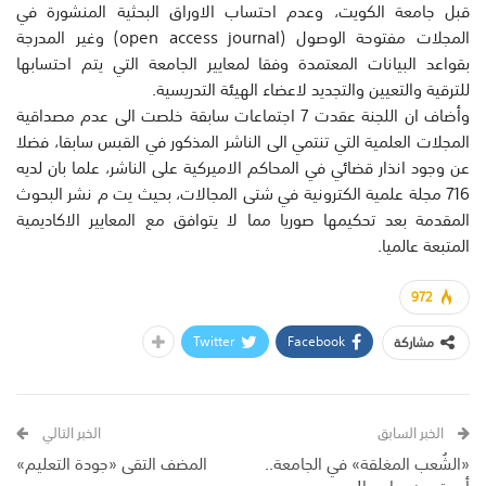
قبل جامعة الكويت، وعدم احتساب الاوراق البحثية المنشورة في
المجلات مفتوحة الوصول (open access journal) وغير المدرجة
بقواعد البيانات المعتمدة وفقا لمعايير الجامعة التي يتم احتسابها
للترقية والتعيين والتجديد لاعضاء الهيئة التدريسية.
وأضاف ان اللجنة عقدت 7 اجتماعات سابقة خلصت الى عدم مصداقية
المجلات العلمية التي تنتمي الى الناشر المذكور في القبس سابقا، فضلا
عن وجود انذار قضائي في المحاكم الاميركية على الناشر، علما بان لديه
716 مجلة علمية الكترونية في شتى المجالات، بحيث يت م نشر البحوث
المقدمة بعد تحكيمها صوريا مما لا يتوافق مع المعايير الاكاديمية
المتبعة عالميا.
972
Twitter
Facebook
مشاركة
الخبر السابق
الخبر التالي
«الشُعب المغلقة» في الجامعة..
المضف التقى «جودة التعليم»
أعيت من يداويها!