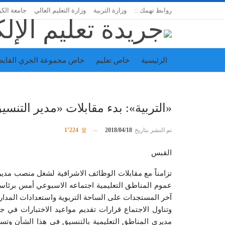
روابط تهمك ::
وزارة التربية
وزارة التعليم العالي
جامعة الك
الرئيسية
خاص تعليم
خاص مجموعة الجري القابض
اتحاد المدارس الخاصة
إدارة الجريدة
«التربية»: بدء مقابلات «مدير التنسي
تم النشر بتاريخ
2018/04/18
1٬224
القبس
تزامناً مع مقابلات الوظائف الاشرافية لشغل منصب مدير 
عموم المناطق التعليمية اجتماعه الاسبوعي أمس برئاسة
آخر المستجدات على الساحة التربوية واستعدادات المدارس
وتناول الاجتماع قرارات تقديم مواعيد الاختبارات في 
مديري المناطق التعليمية بالتنسيق في هذا الشأن وتسيير