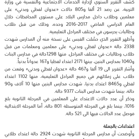
كشف التقرير السنوي لإدارة الخدمات الاجتماعية والنفسية في وزارة
التربية، عن رصد 21 ألفا و805 حالات «عدوان لفظي وبدني» على
معلمين وطلاب داخل مدارس البلاد على مستوى المحافظات خلال
العام الدراسي الماضي 2017-2016 وحده، وذلك من قبل طلاب
وطالبات يدرسون في مختلف المراحل التعليمية.
وأظهر التقرير الذي حصّلت القبس على نسخة منه أن المدارس شهدت
2338 حالة «عدوان لفظي وبدني» على معلمين ومعلمات من قبل
طلاب وطالبات في مختلف المراحل، منها 1298حالة في مدارس البنات
و1040 بمدارس البنين، بينها 2171 اعتداء لفظيا و167 عدواناً بدنياً.
وأشار التقرير الى 19 ألفا و467 حالة «عدوان لفظي وبدني» وقعت من
طلاب على زملائهم في جميع المراحل التعليمية، منها 1102 اعتداء
لفظي و8465 اعتداء بدنيا، شهدت مدارس البنين منها 10 آلاف و90
حالة، بينما شهدت مدارس البنات 9377 حالة.
وذكر أن عدد حالات الاعتداء على المعلمين في المرحلة الثانوية بلغ
1016، بينما بلغ في المرحلة المتوسطة 801 حالة، أما المرحلة الابتدائية
فوصل عدد الحالات فيها الى 521 حالة.
اعتداءات بالجملة
وأوضحت أن مدارس المرحلة الثانوية شهدت 2924 حالة اعتداء طلابي