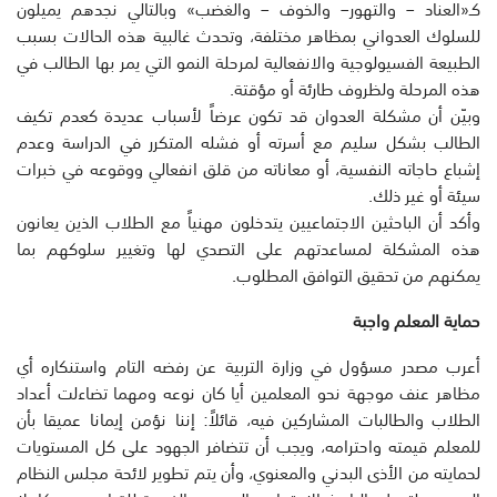
كـ«العناد – والتهور– والخوف – والغضب» وبالتالي نجدهم يميلون
للسلوك العدواني بمظاهر مختلفة، وتحدث غالبية هذه الحالات بسبب
الطبيعة الفسيولوجية والانفعالية لمرحلة النمو التي يمر بها الطالب في
هذه المرحلة ولظروف طارئة أو مؤقتة.
وبيّن أن مشكلة العدوان قد تكون عرضاً لأسباب عديدة كعدم تكيف
الطالب بشكل سليم مع أسرته أو فشله المتكرر في الدراسة وعدم
إشباع حاجاته النفسية، أو معاناته من قلق انفعالي ووقوعه في خبرات
سيئة أو غير ذلك.
وأكد أن الباحثين الاجتماعيين يتدخلون مهنياً مع الطلاب الذين يعانون
هذه المشكلة لمساعدتهم على التصدي لها وتغيير سلوكهم بما
يمكنهم من تحقيق التوافق المطلوب.
حماية المعلم واجبة
أعرب مصدر مسؤول في وزارة التربية عن رفضه التام واستنكاره أي
مظاهر عنف موجهة نحو المعلمين أيا كان نوعه ومهما تضاءلت أعداد
الطلاب والطالبات المشاركين فيه، قائلاً: إننا نؤمن إيمانا عميقا بأن
للمعلم قيمته واحترامه، ويجب أن تتضافر الجهود على كل المستويات
لحمايته من الأذى البدني والمعنوي، وأن يتم تطوير لائحة مجلس النظام