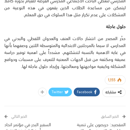
المدرسي لتعطي الباحث الاجتماعي المدرسي الفرصة للقيام بدوره كاملا
ليتمكن من مساعدة الطلاب الذين يقعون في هذه النوعية من
المشكلات على عدم تكرار مثل هذا السلوك في حق المعلم.
حلول عاجلة
حذّر المصدر من انتشار حالات العنف والعدوان اللفظي والبدني في
المدارس، لا سيما بالمرحلتين الابتدائية والمتوسطة اللتين وصفهما بأنها
في غاية الاهمية بالنسبة لتنشئتهم، مشدداً على اهمية توفير دراسة
عميقة ومكثفة من قبل الجهات المعنية للتعرف على مسببات ودوافع
المشكلة وكيفية مواجهتها ومعالجتها، وإيجاد حلول عاجلة لها.
1,155
Twitter
Facebook
مشاركة
الخبر السابق
الخبر التالي
المقصيد: حريصون على تنمية
السفير البدر في مؤتمر اتحاد