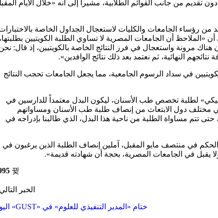
ضي دون تقديم من جانب القوائم الطلابية، مشيرا إلى أنه «خلال الأيام المقبل
يد من رؤساء الجامعات والكليات لاستعجال الجداول الخاصة بالاختبارات
ن «الملاحظ أن الجامعات المصرية لا تساوي الطلبة الكويتيين بطلبتها،
هناك مرونة واستعجال في فرز النتائج الخاصة بالكويتيين، إذ قال: نحن
نتائجهم النهائية، ثم نعتمد بعد ذلك نتائج الوافدين».
الكويتيين في سداد الرسوم الجامعية، مما يجعل الجامعات تحجب النتائج
 الإكلينيكي» لطلبة تخصص طب الأسنان، ليكون البدل معتمداً للدارسين في
ية في مختلف دول الابتعاث من إنصاف طلبة طب الأسنان ومساواتهم
ى تتم مساواة الطلبة من ناحية هذا البدل، الذي طالبنا بإدراجه في
 الحكم في منتصف مايو المقبل، آملين إنصاف الطلبة الذين يرغبون في
995
الخبر التالي
ختام «المدير التنفيذي للعلوم» في «GUST» اليوم