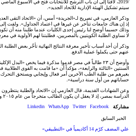
/2019، لافتا إلى أن باب الترشح للانتخابات فُتح في الأسبوع الما
سيتم تشكيل الهيئة الإدارية للاتحاد الجديد».
وذكر العازمي، في تصريح لـ«الجريدة» أمس، أن «الاتحاد التقى العد
إذ إن هناك جامعات تتأخر عن غيرها في اعتماد الجداول». ولفت إلى أ
وذلك حسبما أوضح لنا رئيس إحدى الكليات عندما طلبنا منه أن تكون 
لا نساوي الطلبة الكويتيين بالمصريين، فطلبتنا لهم الأولوية في معرفة 
وذكر أن أحد أسباب تأخير معرفة النتائج النهائية تأخّر بعض الطلبة 
عنهم حتى يكملوا عملية الدفع.
وأوضح أن ٢٣ طالباً في مصر قدموا مذكرة فيما يخص «البدل
السنتين «الثالثة والرابعة»، مؤكداً أن «ما قامت به القوى الطلاب
بغيرهم من طلبة الطب الآخرين أمر فعال وإيجابي ويستحق التحرك، حت
حساباتهم من أول سنة دراسية».
وعن الشهادات القديمة، قال العازمي إن «الاتحاد والطلبة ينتظرون
الدراسة بمصر، إذ لا يعقل ان يكون الطالب متخرجاً من عام ٢٠١٥ ولا يقبل في الجامعات المصرية، بحجة أن شهادته قديمة».
Linkedin
WhatsApp
Twitter
Facebook
مشاركة
الخبر السابق
علي المضف كرّم 14 أكاديمياً في «التطبيقي»