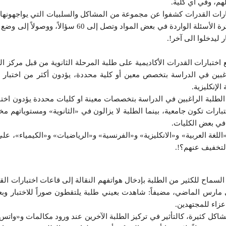
م، وفي أي كلية.
ات القدرات كشفوا عن مجموعة من المشاكل والسلبيات التي يواجهونها، ب
من قلة الوقت المخصص للإجابة في كل اختبار، مروراً بكثرة الأسئلة الواردة في بعض المواد وتصل إلى 60 سؤالاً
 ليدخلوا الى آخر!.
اختبارات القدرات الأكاديمية على طلبة المرحلة الثانوية من قبل مركز الت
غبين في الدراسة بتخصص معين أو كلية محددة، يؤدون أكثر من اختبار ل
الإنكليزية.
 الطلبة الراغبين في الدراسة بتخصصات معينة او كليات محددة يؤدون اختب
بارات تكون جامعية، بينما الطلبة لا يزالون في «الثانوية» ومستوياتهم مخ
في بعض الكليات.
 الذي يمنع توزيع اختبارات القدرات الـ5 وهي «اللغة العربية» و«الانكليزية» و«الفرنسية» و«الرياضيات» و«الكيمياء»، 
التخفيف عنهم؟!.
ماح للكثير من الطلبة بإدخال هواتفهم النقالة إلى قاعات اختبارات الق
ي مارس الماضي، مضيفاً: شاهدت بعيني طلبة يلتقطون صوراً للاختبار وب
زاء للمجتهدين.
شاكل كثيرة، كالتأثير في تركيز الطلبة الآخرين عند ورود مكالمات و«واتس