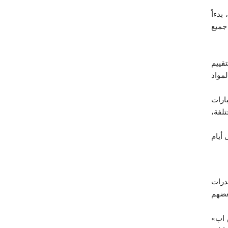
دءاً
، ووصولاً إلى وضع جميع
قييم
مواد
ارات
تلفة،
على أيام
درات
عضهم
 اب»