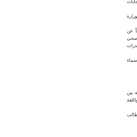
ابات
زارة
ً عن
فصحى
درات
سماء
ة من
للغة
 اختبار الكيمياء يعد شرطاً للقبول بمركز العلوم الطبية، والمركز يقبل عدداً قليلاً لا يتجاوز الـ300 طالب