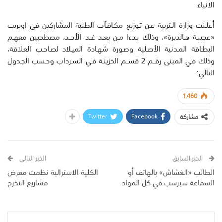
الانباء
أعلـنت وزارة الـتربية عـن تـوزيع مكـافـآت الطلبة المشاركين في اوبريت
«عجيبـة هـالديرة»، وذلك بـدءا مـن بعــد غــد الأحــد، مصطحبين معهـم
البطـاقة المـدنية الأصـلية وصـورة شهـادة الميـلاد لصـاحـب العـلاقة،
وذلك فـي المبنى رقــم 2 قســم الخزينـة فـي السـرداب وحـسب الجـدول
التالي:
1,460
Twitter
Facebook
مشاركة
الخبر السابق
الخبر التالي
الطالب «الغشاش» بالهاتف أو
الكلية الاسترالية نظمت معرض
السماعة سيرسب في كل المواد
مشاريع التخرج