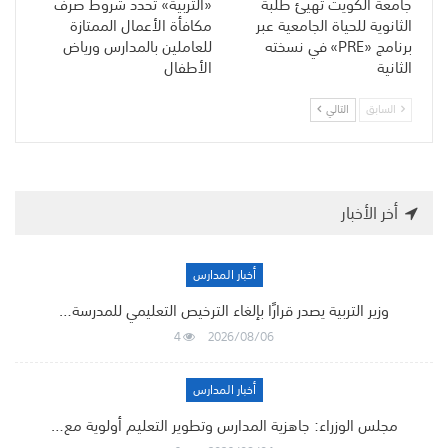
جامعة الكويت تهيّئ طلبة
«التربية» تحدد شروط صرف
الثانوية للحياة الجامعية عبر
مكافأة الأعمال الممتازة
برنامج «PRE» في نسخته
للعاملين بالمدارس ورياض
الثانية
الأطفال
السابق
التالي
أخر الأخبار
أخبار المدارس
وزير التربية يصدر قرارًا بإلغاء الترخيص التعليمي للمدرسة…
4
2026/08/06
أخبار المدارس
مجلس الوزراء: جاهزية المدارس وتطوير التعليم أولوية مع…