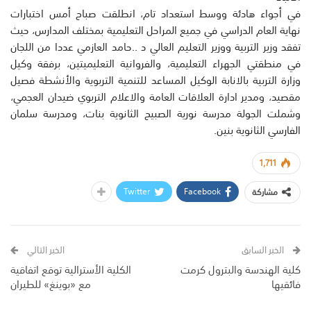
في أجواء هادئة ووسط استعداد تام، انطلقت صباح أمس اختبارات
نهاية العام الدراسي في جميع المراحل التعليمية بمختلف المدارس، حيث
تفقد وزير التربية ووزير التعليم العالي د ..حامد العازمي عددا من اللجان
في منطقتي الجهراء التعليمية، والفروانية التعليميتين، برفقة وكيل
وزارة التربية بالانابة الوكيل المساعد للتنمية التربوية والأنشطة فصيل
مقصيد، ومدير ادارة العلاقات العامة والاعلام التربوي ضيدان العجمي،
وشملت الجولة مدرسة نورية الصبيح الثانوية بنات، ومدرسة سلمان
الفارسي الثانوية بنين.
1,711
Twitter
Facebook
مشاركة
الخبر السابق
الخبر التالي
كلية الهندسة والبترول كرمت
الكلية الأسترالية توقع اتفاقية
فائقيها
مع «بوينغ» للطيران