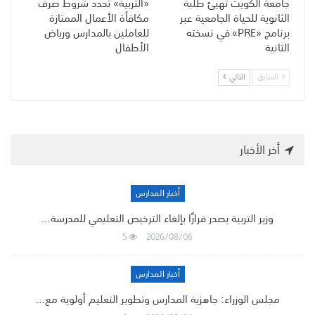
جامعة الكويت تهيّئ طلبة
«التربية» تحدد شروط صرف
الثانوية للحياة الجامعية عبر
مكافأة الأعمال الممتازة
برنامج «PRE» في نسخته
للعاملين بالمدارس ورياض
الثانية
الأطفال
السابق
التالي
أخر الأخبار
أخبار المدارس
وزير التربية يصدر قرارًا بإلغاء الترخيص التعليمي للمدرسة…
5
2026/08/06
أخبار المدارس
مجلس الوزراء: جاهزية المدارس وتطوير التعليم أولوية مع…