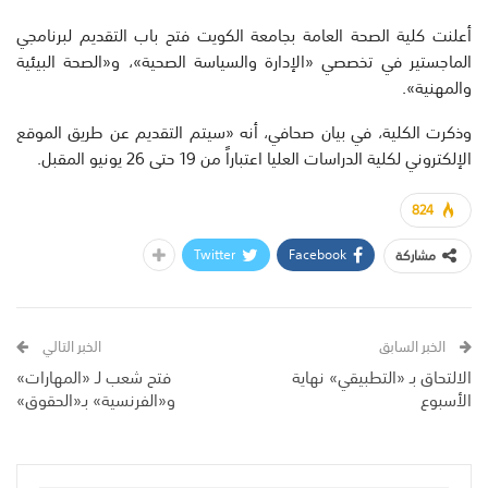
أعلنت كلية الصحة العامة بجامعة الكويت فتح باب التقديم لبرنامجي
الماجستير في تخصصي «الإدارة والسياسة الصحية»، و«الصحة البيئية
والمهنية».
وذكرت الكلية، في بيان صحافي، أنه «سيتم التقديم عن طريق الموقع
الإلكتروني لكلية الدراسات العليا اعتباراً من 19 حتى 26 يونيو المقبل.
824
Twitter
Facebook
مشاركة
الخبر السابق
الخبر التالي
الالتحاق بـ «التطبيقي» نهاية
فتح شعب لـ «المهارات»
الأسبوع
و«الفرنسية» بـ«الحقوق»