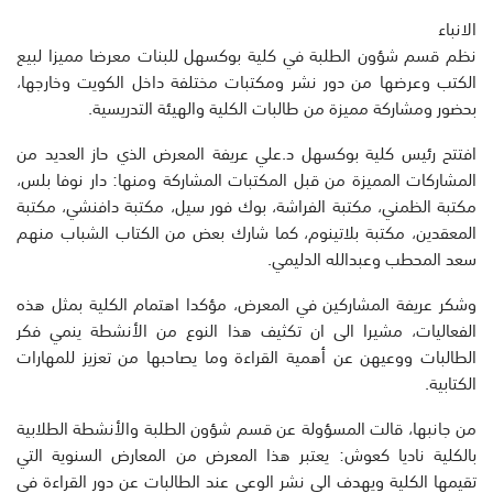
الانباء
نظم قسم شؤون الطلبة في كلية بوكسهل للبنات معرضا مميزا لبيع
الكتب وعرضها من دور نشر ومكتبات مختلفة داخل الكويت وخارجها،
بحضور ومشاركة مميزة من طالبات الكلية والهيئة التدريسية.
افتتح رئيس كلية بوكسهل د.علي عريفة المعرض الذي حاز العديد من
المشاركات المميزة من قبل المكتبات المشاركة ومنها: دار نوفا بلس،
مكتبة الظمني، مكتبة الفراشة، بوك فور سيل، مكتبة دافنشي، مكتبة
المعقدين، مكتبة بلاتينوم، كما شارك بعض من الكتاب الشباب منهم
سعد المحطب وعبدالله الدليمي.
وشكر عريفة المشاركين في المعرض، مؤكدا اهتمام الكلية بمثل هذه
الفعاليات، مشيرا الى ان تكثيف هذا النوع من الأنشطة ينمي فكر
الطالبات ووعيهن عن أهمية القراءة وما يصاحبها من تعزيز للمهارات
الكتابية.
من جانبها، قالت المسؤولة عن قسم شؤون الطلبة والأنشطة الطلابية
بالكلية ناديا كعوش: يعتبر هذا المعرض من المعارض السنوية التي
تقيمها الكلية ويهدف الى نشر الوعي عند الطالبات عن دور القراءة في