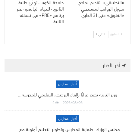
«التطبيقي»: تقديم نماذج
جامعة الكويت تهيّئ طلبة
تحويل الرواتب لمستحقي
الثانوية للحياة الجامعية عبر
«التفوق» حتى 31 الجاري
برنامج «PRE» في نسخته
الثانية
السابق
التالي
أخر الأخبار
أخبار المدارس
وزير التربية يصدر قرارًا بإلغاء الترخيص التعليمي للمدرسة…
4
2026/08/06
أخبار المدارس
مجلس الوزراء: جاهزية المدارس وتطوير التعليم أولوية مع…