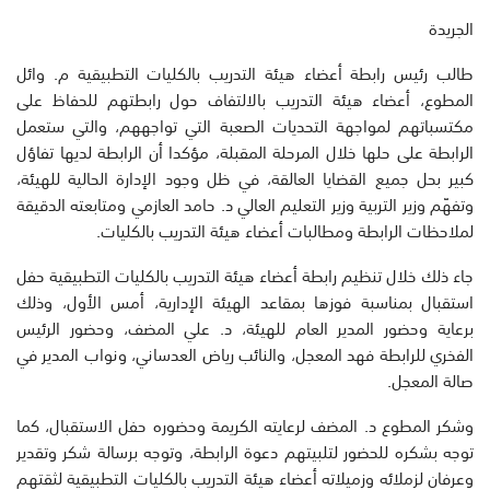
الجريدة
طالب رئيس رابطة أعضاء هيئة التدريب بالكليات التطبيقية م. وائل
المطوع، أعضاء هيئة التدريب بالالتفاف حول رابطتهم للحفاظ على
مكتسباتهم لمواجهة التحديات الصعبة التي تواجههم، والتي ستعمل
الرابطة على حلها خلال المرحلة المقبلة، مؤكدا أن الرابطة لديها تفاؤل
كبير بحل جميع القضايا العالقة، في ظل وجود الإدارة الحالية للهيئة،
وتفهّم وزير التربية وزير التعليم العالي د. حامد العازمي ومتابعته الدقيقة
لملاحظات الرابطة ومطالبات أعضاء هيئة التدريب بالكليات.
جاء ذلك خلال تنظيم رابطة أعضاء هيئة التدريب بالكليات التطبيقية حفل
استقبال بمناسبة فوزها بمقاعد الهيئة الإدارية، أمس الأول، وذلك
برعاية وحضور المدير العام للهيئة، د. علي المضف، وحضور الرئيس
الفخري للرابطة فهد المعجل، والنائب رياض العدساني، ونواب المدير في
صالة المعجل.
وشكر المطوع د. المضف لرعايته الكريمة وحضوره حفل الاستقبال، كما
توجه بشكره للحضور لتلبيتهم دعوة الرابطة، وتوجه برسالة شكر وتقدير
وعرفان لزملائه وزميلاته أعضاء هيئة التدريب بالكليات التطبيقية لثقتهم