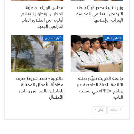
وزير التربية يصدر قرارًا بإلغاء
مجلس الوزراء: جاهزية
الترخيص التعليمي للمدرسة
المدارس وتطوير التعليم
الإيرانية وإغلاقها
أولوية مع انطلاق العام
الدراسي الجديد
التعليم العالي
أخبار المدارس
جامعة الكويت تهيّئ طلبة
«التربية» تحدد شروط صرف
الثانوية للحياة الجامعية عبر
مكافأة الأعمال الممتازة
برنامج «PRE» في نسخته
للعاملين بالمدارس ورياض
الثانية
الأطفال
السابق
التالي