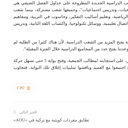
عب الدراسية الجديدة المطروحة على جداول الفصل الصيفي هي
اعيات، وتدريس اجتماعيات”، وجميعها شعب مشتركة، بينما شعب
لرياضية، وتعليم أساليب التفكير، وحاسوب في التربية، ومفاهيم
صال تعليمية، ووسائل تكنولوجيا، واكتساب اللغة الثانية، وتدريس
ة بفتح المزيد من الشعب الدراسية، لأن هناك كثيرا من الطلبة لم
وعدتنا بفتح عدد من المجاميع الدراسية خلال الفترة المقبلة”.
وتقدم العنزي بالشكر إلى عميد كلية التربية، د. بدر العمر، على استجابته لمطالب الجمعية، وفتح بوابة 5 حتى تسهل حركة
اجتمعوا مع العميد وناقشوا سلبيات إغلاق تلك البوابة، فتجاوب
1٬297
الخبر التالي
تطابق مفردات كويتية مع تركية في «AOU»