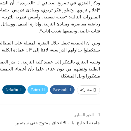
وذكر العنزي في تصريح صحافي لـ “الجريدة”، أن الش
“إعلام تربوي، وتطور فكر تربوي، ومبادئ تدريس اجتم
المقررات التالية: “صحة نفسية، وأسس نظرية للتربية ا
رياضية معاصرة، ومبادئ التربية، وإدارة الصف، ووسائل ات
فئات خاصة، وجميعها شعب إناث”.
وبين أن الجمعية تعمل خلال الفترة المقبلة على المطالب
يستكملوا جداولهم الدراسية، لافتا إلى “أن عمادة الكلية 
الطلبة وتنقلهم من دون عناء، علما بأن أعضاء الجمعية 
مشكورا وحل المشكلة.
Linkedin
Twitter
Facebook
مشاركة
الخبر السابق
جامعة الخليج: باب الالتحاق مفتوح حتى سبتمبر