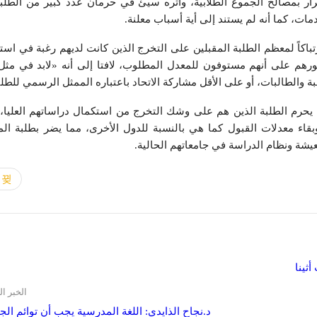
ار بمصالح الجموع الطلابية، وأثره سيئ في حرمان عدد كبير من الطلب
ات، كما أنه لم يستند إلى أية أسباب معلنة.
باكاً لمعظم الطلبة المقبلين على التخرج الذين كانت لديهم رغبة في است
مورهم على أنهم مستوفون للمعدل المطلوب، لافتا إلى أنه «لابد في مثل
 والطالبات، أو على الأقل مشاركة الاتحاد باعتباره الممثل الرسمي للطلب
أنه يحرم الطلبة الذين هم على وشك التخرج من استكمال دراساتهم العليا، 
قاء معدلات القبول كما هي بالنسبة للدول الأخرى، مما يضر بطلبة الم
يشة ونظام الدراسة في جامعاتهم الحالية.
ثينا
الخبر ال
د.نجاح الذايدي: اللغة المدرسية يجب أن توائم الج