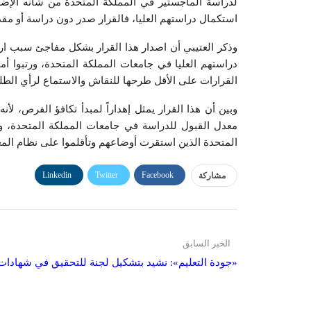
لدراسة الماجستير في المملكة المتحدة من شأنه الإضر
استكمال دراستهم العليا، فالقرار صدر دون دراسة أو مقدم
وذكر العتيبي أن اصدار هذا القرار بشكل مفاجئ سبب ارت
دراستهم العليا في جامعات المملكة المتحدة، ورتبوا أ
القرارات على الأقل طرحها للنقاش والاستماع لرأي الطلبة
وبين أن هذا القرار يمثل إهداراً لمبدأ تكافؤ الفرص، ل
معدل القبول للدراسة في جامعات المملكة المتحدة، وب
المتحدة الذين استقرت أوضاعهم وتأقلموا على نظام المع
Linkedin
Twitter
Facebook
مشاركة
الخبر السابق
«جودة التعليم»: نشيد بتشكيل لجنة للتحقيق في شهادات أ