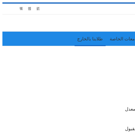
معات الخاصة
طلابنا بالخارج
معدل
لقبول