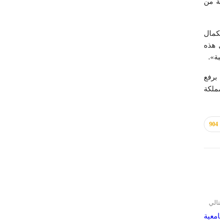
ة من
كمال
 هذه
ة».
برفع
ملكة
904
تالي
امعية