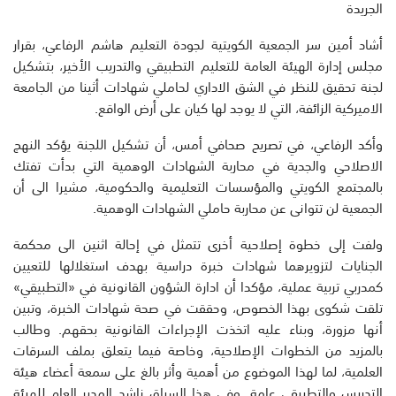
الجريدة
أشاد أمين سر الجمعية الكويتية لجودة التعليم هاشم الرفاعي، بقرار
مجلس إدارة الهيئة العامة للتعليم التطبيقي والتدريب الأخير، بتشكيل
لجنة تحقيق للنظر في الشق الاداري لحاملي شهادات أثينا من الجامعة
الاميركية الزائفة، التي لا يوجد لها كيان على أرض الواقع.
وأكد الرفاعي، في تصريح صحافي أمس، أن تشكيل اللجنة يؤكد النهج
الاصلاحي والجدية في محاربة الشهادات الوهمية التي بدأت تفتك
بالمجتمع الكويتي والمؤسسات التعليمية والحكومية، مشيرا الى أن
الجمعية لن تتوانى عن محاربة حاملي الشهادات الوهمية.
ولفت إلى خطوة إصلاحية أخرى تتمثل في إحالة اثنين الى محكمة
الجنايات لتزويرهما شهادات خبرة دراسية بهدف استغلالها للتعيين
كمدربي تربية عملية، مؤكدا أن ادارة الشؤون القانونية في «التطبيقي»
تلقت شكوى بهذا الخصوص، وحققت في صحة شهادات الخبرة، وتبين
أنها مزورة، وبناء عليه اتخذت الإجراءات القانونية بحقهم. وطالب
بالمزيد من الخطوات الإصلاحية، وخاصة فيما يتعلق بملف السرقات
العلمية، لما لهذا الموضوع من أهمية وأثر بالغ على سمعة أعضاء هيئة
التدريس والتطبيقي عامة. وفي هذا السياق ناشد المدير العام للهيئة