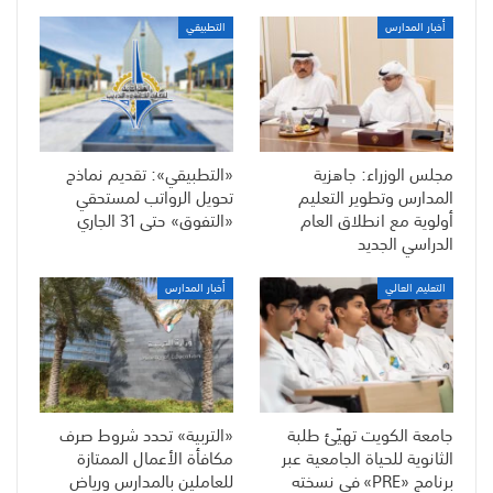
أخبار المدارس
التطبيقي
مجلس الوزراء: جاهزية
«التطبيقي»: تقديم نماذج
المدارس وتطوير التعليم
تحويل الرواتب لمستحقي
أولوية مع انطلاق العام
«التفوق» حتى 31 الجاري
الدراسي الجديد
التعليم العالي
أخبار المدارس
جامعة الكويت تهيّئ طلبة
«التربية» تحدد شروط صرف
الثانوية للحياة الجامعية عبر
مكافأة الأعمال الممتازة
برنامج «PRE» في نسخته
للعاملين بالمدارس ورياض