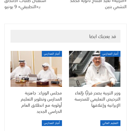
«التربية» تُعيد افتتاح ثانوية محمد
استقبال طلبات الالتحاق
النشمي بنين
بـ«التطبيقي» 9 يونيو
قد يعجبك ايضا
أخبار المدارس
أخبار المدارس
وزير التربية يصدر قرارًا بإلغاء
مجلس الوزراء: جاهزية
الترخيص التعليمي للمدرسة
المدارس وتطوير التعليم
الإيرانية وإغلاقها
أولوية مع انطلاق العام
الدراسي الجديد
التعليم العالي
أخبار المدارس