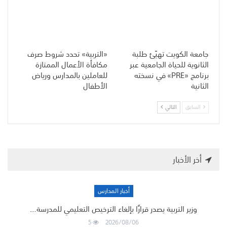
جامعة الكويت تهيّئ طلبة
«التربية» تحدد شروط صرف
الثانوية للحياة الجامعية عبر
مكافأة الأعمال الممتازة
برنامج «PRE» في نسخته
للعاملين بالمدارس ورياض
الثانية
الأطفال
السابق
التالي
أخر الأخبار
أخبار المدارس
وزير التربية يصدر قرارًا بإلغاء الترخيص التعليمي للمدرسة…
5
2026/08/06