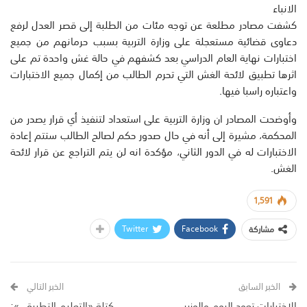
الانباء
كشفت مصادر مطلعة عن توجه مئات من الطلبة إلى قصر العدل لرفع
دعاوى قضائية مستعجلة على وزارة التربية بسبب حرمانهم من جميع
اختبارات نهاية العام الدراسي بعد كشفهم في حالة غش واحدة تم على
اثرها تطبيق لائحة الغش التي تحرم الطالب من إكمال جميع الاختبارات
واعتباره راسبا فيها.
وأوضحت المصادر ان وزارة التربية على استعداد لتنفيذ أي قرار يصدر من
المحكمة، مشيرة إلى أنه في حال صدور حكم لصالح الطالب ستتم إعادة
الاختبارات له في الدور الثاني، مؤكدة انه لن يتم التراجع عن قرار لائحة
الغش.‏‫
1,591
Twitter
Facebook
مشاركة
الخبر السابق
الخبر التالي
الاختبارات تعود اليوم والوزير
كتلة «التعليم التطبيقي»: