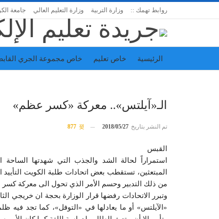
روابط تهمك ::
وزارة التربية
وزارة التعليم العالي
جامعة الك
الرئيسية
خاص تعليم
خاص مجموعة الجري القابض
اتحاد المدارس الخاصة
إدارة الجريدة
الـ«آيلتس».. معركة «كسر عظم»
تم النشر بتاريخ
2018/05/27
877
القبس
استمراراً لحالة الشد والجذب التي شهدتها الساحة 
المبتعثين، تستقطب بعض اتحادات طلبة الكويت التأييد ا
من ذلك التدبير وحسم الأمر الذي تحول الى معركة كسر 
«الآيلتس» أو ما يعادلها في «التوفل»، كما تجد فيه ظلما