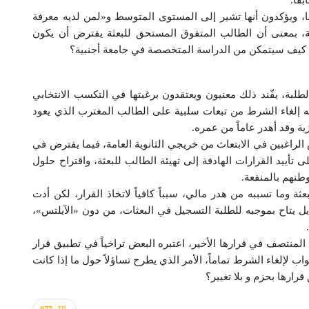
قاً.
، ويؤكدون أنها تشير إلى المستوى المتوسط و«لمن لديه معرفة
عة، بمعنى أن الطالب المتفوق المستحق للبعثة يفترض أن يكون
إلا كيف سيتمكن من الدراسة المتخصصة في جامعة أجنبية؟
طلبة، يفّند ذلك معنيون ويعتقدون برغبتها في التكسب الانتخابي
به إلغاء الشرط من تبعات سلبية على الطالب المغترب الذي يعود
ية وقد أهدر عاماً من عمره.
لراغبين في الابتعاث من خريجي الثانوية العامة، فيما يفترض في
لى تأييد القرارات الهادفة إلى تهيئة الطالب للبعثة، واقتراح حلول
طنهم بالمنفعة.
ة وما تسببه من هدر مالي، سبباً كافياً لاتخاذ القرار، لكن أدت
يل يتاح بموجبه للطلبة التسجيل في البعثات، من دون «الآيلتس»،
منتصف في قرارها الأخير، اعتبره البعض تراخياً في تطبيق قرار
ب لإلغاء الشرط تماماً، الأمر الذي يطرح تساؤلاً حول ما إذا كانت
ارها بحزم و بلا تغيير؟