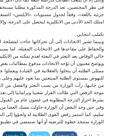
وتأبى إلا أن يبتعث الطالب لدراسة اللغة كما كان الأمر ساب
في نظر المختصين، تعد الدرجة المذكورة مطلبا مستحقا
جزئية باللغة»، وفقاً لجدول مستويات «الآيلتس» التس
امتلك الحد الأدنى من الانكليزية ليحصل على الدرجة، و
تكسّب انتخابي
وبينما تشير الاتحادات إلى أن تحركاتها جاءت لمصلحة ال
والحفاظ على مقاعدها في الانتخابات المقبلة، لما يسب
خالي الوفاض بعد التعثر في البعثة لعدم تمكنه من الانكليز
ويوضح معنيون أن توّجه الاتحادات مدفوع بمطالبات بعض ا
ممثلي الطلبة أن يتحلوا بالعقلانية في القيادة ويعملوا ع
للنهوض بمستوى الطلبة المبتعثين بما يعود عليهم وعلى و
من جانبها، رأت الوزارة من نسب التعثر والفصل من البعث
موجة الرفض التي طالت القرار شعبيا وبرلمانيا إلى تعد
بشرط احراز الدرجة المطلوبة في غضون عام من القبول.
وفي حين وجد البعض أن الوزارة حاولت مسك العصا من ال
سليم، كما استمر رفض القوى الطلابية له ولجؤوا إلى النوا
الوزارة ستتخذ خطوة للترضية أو أنها ستمضي في تطبيق قر