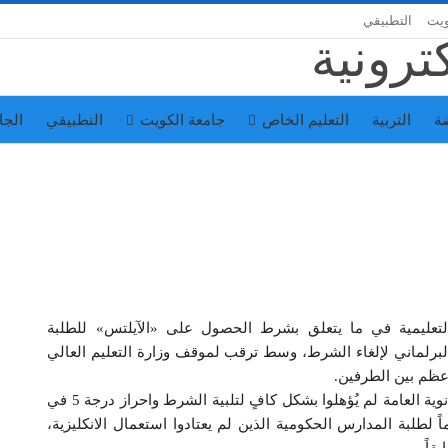
ويت
التطبيقي
ة
التربية
التعليم الخاص
جامعة الكويت
التطبيقي
الجا
التعليمية في ما يتعلق بشرط الحصول على «الآيلتس» للطلبة
لبرلماني لإلغاء الشرط، وسط ترقب لموقف وزارة التعليم العالي
عظم بين الطرفين.
وتبرر الاتحادات رفضها قرار الوزارة بحجة ان خريجي الثانوية العامة لم يُؤهلوا بشكل كافٍ لتلبية الشرط واحراز درجة 5 في
ً لطلبة المدارس الحكومية الذين لم يعتادوا استعمال الانكليزية،