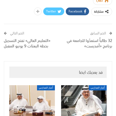
1,467
Twitter
Facebook
مشاركة
الخبر السابق
الخبر التالي
32 طالباً استعدّوا للجامعة في
«التعليم العالي» تفتح التسجيل
برنامج «أمديست»
بخطة البعثات 9 يونيو المقبل
قد يعجبك ايضا
أخبار المدارس
أخبار المدارس