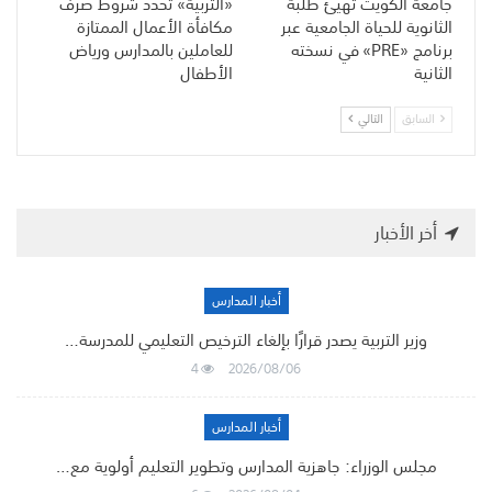
جامعة الكويت تهيّئ طلبة
«التربية» تحدد شروط صرف
الثانوية للحياة الجامعية عبر
مكافأة الأعمال الممتازة
برنامج «PRE» في نسخته
للعاملين بالمدارس ورياض
الثانية
الأطفال
السابق
التالي
أخر الأخبار
أخبار المدارس
وزير التربية يصدر قرارًا بإلغاء الترخيص التعليمي للمدرسة…
4
2026/08/06
أخبار المدارس
مجلس الوزراء: جاهزية المدارس وتطوير التعليم أولوية مع…