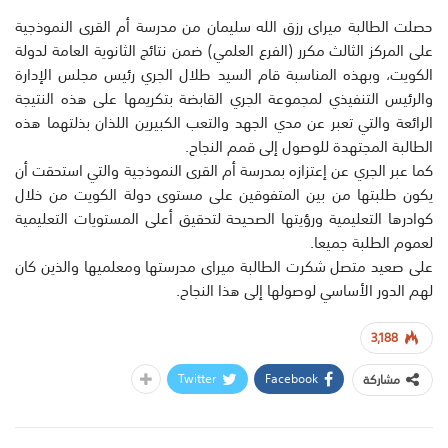
حصلت الطالبة ميراى رزق الله سليمان من مدرسة أم القرى النموذجية
على المركز الثالث مكرر (الفرع العلمي) ضمن نتائج الثانوية العامة لدولة
الكويت، وبهذه المناسبة قام السيد طلال الجري رئيس مجلس الإدارة
والرئيس التنفيذي لمجموعة الجري القابضة بتكريمها على هذه النتيجة
الرائعة والتي تعبر عن مدي الجهد والتعب الكبيرين اللذان بذلتهما هذه
الطالبة المجتهدة للوصول إلى قمم النجاح.
كما عبر الجري عن إعتزازه بمدرسة أم القرى النموذجية والتي استحقت أن
يكون طلبتها من بين المتفوقين على مستوى دولة الكويت من خلال
كوادرها التعليمية ورؤيتها الصحيحة لتحقيق أعلى المستويات التعليمية
لعموم الطلبة جميعا.
على صعيد متصل شكرت الطالبة ميراى مدرستها ومعلميها والذين كان
لهم الدور الأساسي لوصولها إلى هذا النجاح.
3,188
Twitter
Facebook
مشاركة