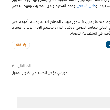
لسعيدي و
دلال الناهض
وحمد السعيد وندى المطيري وفهد العجمي
وفيما يتعلق بمديري الأنشطة التربوية والذين تمت مقابلتهم منذ ما يقارب 6 شهور فبينت المصادر انه لم يحسم أمرهم حتى
م العالي د.حامد العازمي ووكيل الوزارة د.هيثم الأثري يوليان اهتماما
مور في المنظومة التربوية.
L
1,086
الخبر التالي
دور ثانٍ مؤجل للطلبة في أكتوبر المقبل