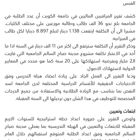
القبس
كشف تقرير المراقبين الماليين في جامعة الكويت أن عدد الطلبة في
الجامعة بلغ نحو 36 الف طالب وطالبة موزعين على مختلف الكليات،
مشيرا الى أن التكلفة ارتفعت 1.138 دينار لتبلغ 8.897 دينارا لكل طالب
في الميزانية.
وذكر التقرير أن التكلفة سترتفع الى اكثر من 11 الف دينار في السنة اذا ما
أخذ في الاعتبار تكلفة مشروع مدينة صباح السالم الجامعية التي قاربت
الـ2 مليار وبفرضية استهلاكها على 20 سنة كما هو محدد في المعايير
الدولية لاستهلاك الاصول.
ودعا التقرير الى العمل الجاد على زيادة اعضاء هيئة التدريس وفق
الاحتياجات الحقيقية للأقسام الدراسية المختلفة لدى الجامعة لسد
النقص بما يتناسب مع الزيادة الطلابية والاستفادة من جميع الدرجات
المخصصة للتوظيف في هذا الشان دون ترحيلها الى السنة المقبلة.
ابتعاث وتعيين
واوصى التقرير على ضرورة اعداد خطة استراتيجية للسنوات الاربع
المقبلة للابتعاث والتعيين في الهيئة التدريسية بما يغطي مدينة صباح
السالم الجامعية وفق اعداد الطلبة المتوقع استقبالهم خلال العام