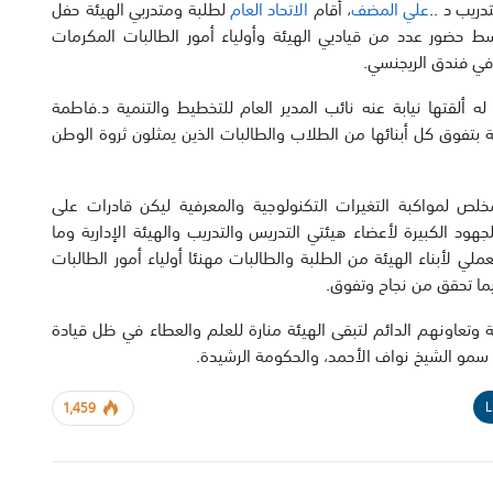
دريب د ..
علي المضف
، أقام
الاتحاد العام
لطلبة ومتدربي الهيئة حفل
ط حضور عدد من قياديي الهيئة وأولياء أمور الطالبات المكرمات
 ألقتها نيابة عنه نائب المدير العام للتخطيط والتنمية د.فاطمة
ة بتفوق كل أبنائها من الطلاب والطالبات الذين يمثلون ثروة الوطن
لص لمواكبة التغيرات التكنولوجية والمعرفية ليكن قادرات على
هود الكبيرة لأعضاء هيئتي التدريس والتدريب والهيئة الإدارية وما
 لأبناء الهيئة من الطلبة والطالبات مهنئا أولياء أمور الطالبات
ما تحقق من نجاح وتفوق.
ئة وتعاونهم الدائم لتبقى الهيئة منارة للعلم والعطاء في ظل قيادة
سمو الشيخ نواف الأحمد، والحكومة الرشيدة.
L
1,459