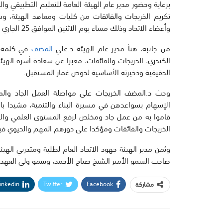
برعاية وحضور مدير عام الهيئة العامة للتعليم التطبيقي والت
تكريم الخريجات والفائقات من كليات ومعاهد الهيئة، وس
وأعضاء الاتحاد وذلك مساء يوم الاثنين الموافق 25 الجاري في فندق الريجنسي.
من جانبه، هنأ مدير عام الهيئة د.علي
المضف
في كلمة له
الكندري، الخريجات والفائقات، معبرا عن سعادة أسرة الهيئ
الحقيقية وذخيرته الأساسية لخوض غمار المستقبل.
وحث د.المضف الخريجات على مواصلة العمل الجاد والمخ
الإسهام بسواعدهن في مسيرة البناء والتنمية، مشيدا بالج
قاموا به من عمل جاد ومخلص لرفع المستوى العلمي والعملي
الخريجات والفائقات ومؤكدا على دورهم المهم والحيوي في
وثمن مدير الهيئة جهود الاتحاد العام لطلبة ومتدربي الهي
صاحب السمو الأمير الشيخ صباح الأحمد، وسمو ولي العهد 
inkedin
Twitter
Facebook
مشاركة