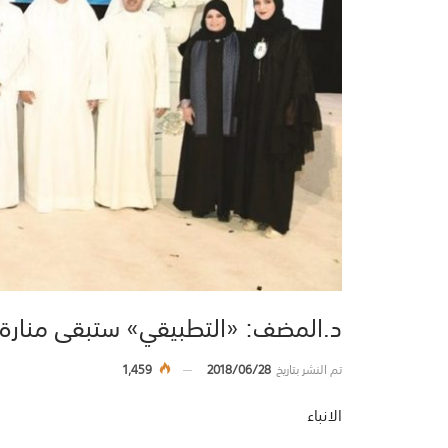
د.المضف: «التطبيقي» ستبقى منارة 
تم النشر بتاريخ
2018/06/28
1,459
الانباء