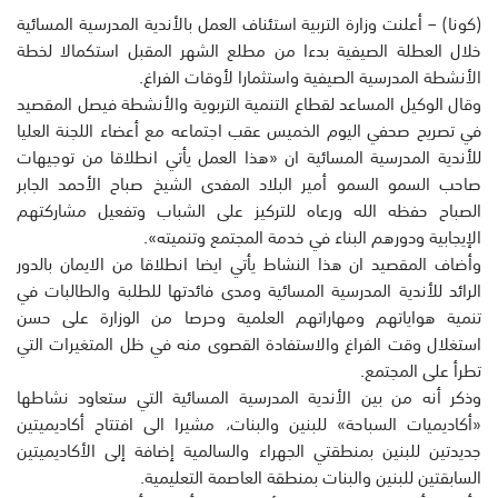
(كونا) – أعلنت وزارة التربية استئناف العمل بالأندية المدرسية المسائية
خلال العطلة الصيفية بدءا من مطلع الشهر المقبل استكمالا لخطة
الأنشطة المدرسية الصيفية واستثمارا لأوقات الفراغ.
وقال الوكيل المساعد لقطاع التنمية التربوية والأنشطة فيصل المقصيد
في تصريح صحفي اليوم الخميس عقب اجتماعه مع أعضاء اللجنة العليا
للأندية المدرسية المسائية ان «هذا العمل يأتي انطلاقا من توجيهات
صاحب السمو السمو أمير البلاد المفدى الشيخ صباح الأحمد الجابر
الصباح حفظه الله ورعاه للتركيز على الشباب وتفعيل مشاركتهم
الإيجابية ودورهم البناء في خدمة المجتمع وتنميته».
وأضاف المقصيد ان هذا النشاط يأتي ايضا انطلاقا من الايمان بالدور
الرائد للأندية المدرسية المسائية ومدى فائدتها للطلبة والطالبات في
تنمية هواياتهم ومهاراتهم العلمية وحرصا من الوزارة على حسن
استغلال وقت الفراغ والاستفادة القصوى منه في ظل المتغيرات التي
تطرأ على المجتمع.
وذكر أنه من بين الأندية المدرسية المسائية التي ستعاود نشاطها
«أكاديميات السباحة» للبنين والبنات، مشيرا الى افتتاح أكاديميتين
جديدتين للبنين بمنطقتي الجهراء والسالمية إضافة إلى الأكاديميتين
السابقتين للبنين والبنات بمنطقة العاصمة التعليمية.