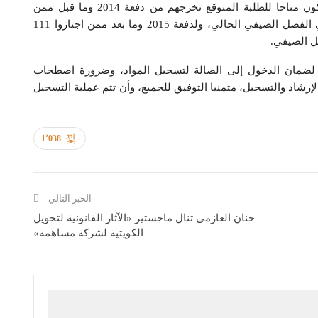
وأوضحت بورسلي، في تصريح أمس، أن التسجيل سيكون متاحا للطلبة المتوقع تخرجهم من دفعة 2014 وما قبل ممن
اجتازوا 123 وحدة دراسية ضمن المقررات المسجلة في الفصل الصيفي الحالي، ولدفعة 2015 وما بعد ممن اجتازوا 111
ل الصيفي.
 لضمان الدخول إلى الصالة لتسجيل المواد، وضرورة اصطحاب
شاد والتسجيل، متمنيا التوفيق للجميع، وأن تتم عملية التسجيل
1٬038
الخبر التالي
حنان العازمي تنال ماجستير «الآثار القانونية لتحويل
الكويتية لشركة مساهمة»