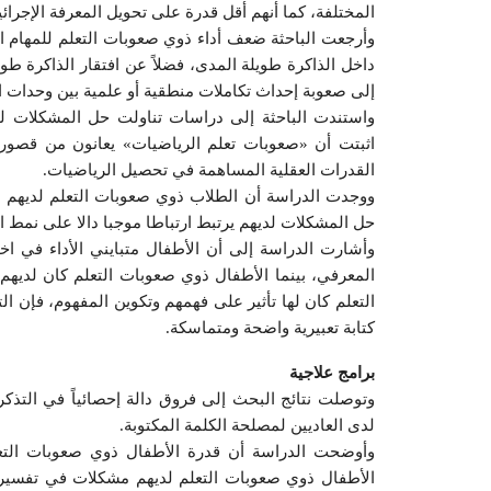
المختلفة، كما أنهم أقل قدرة على تحويل المعرفة الإجرائي
وأرجعت الباحثة ضعف أداء ذوي صعوبات التعلم للمهام ا
داخل الذاكرة طويلة المدى، فضلاً عن افتقار الذاكرة طوي
إلى صعوبة إحداث تكاملات منطقية أو علمية بين وحدات ال
واستندت الباحثة إلى دراسات تناولت حل المشكلات لدى 
اثبتت أن «صعوبات تعلم الرياضيات» يعانون من قصو
القدرات العقلية المساهمة في تحصيل الرياضيات.
ووجدت الدراسة أن الطلاب ذوي صعوبات التعلم لديهم 
حل المشكلات لديهم يرتبط ارتباطا موجبا دالا على نمط ال
وأشارت الدراسة إلى أن الأطفال متبايني الأداء في اختي
المعرفي، بينما الأطفال ذوي صعوبات التعلم كان لديهم
التعلم كان لها تأثير على فهمهم وتكوين المفهوم، فإن ال
كتابة تعبيرية واضحة ومتماسكة.
برامج علاجية
وتوصلت نتائج البحث إلى فروق دالة إحصائياً في التذكر
لدى العاديين لمصلحة الكلمة المكتوبة.
وأوضحت الدراسة أن قدرة الأطفال ذوي صعوبات التع
الأطفال ذوي صعوبات التعلم لديهم مشكلات في تفسير 