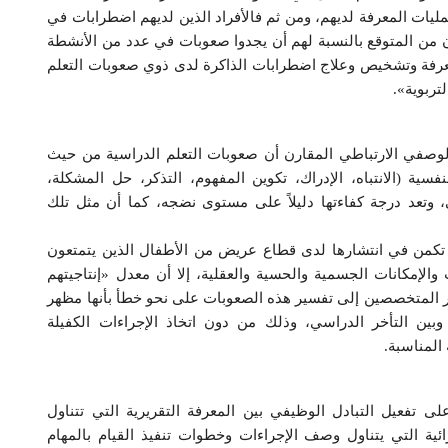
ات المعرفة لديهم، ومن ثم فالأفراد الذين لديهم اضطرابات في
ن من المتوقع بالنسبة لهم أن يجدوا صعوبات في عدد من الأنشطة
 معرفة وتشخيص وعلاج اضطرابات الذاكرة لدى ذوي صعوبات التعلم
تربوية».
لوصفي الارتباطي المقارن أن صعوبات التعلم الدراسية من حيث
سية (الانتباه، الإدراك، تكوين المفهوم، التذكر، حل المشكلة،
ي، وتعد درجة كفاءتها دليلاً على مستوى نضجه، كما أن مثل تلك
تكمن في انتشارها لدى قطاع عريض من الأطفال الذين يتمتعون
لإمكانات الجسمية والحسية والعقلية، إلا أن معدل «إنتاجيتهم
ير المتخصصين إلى تفسير هذه الصعوبات على نحو خطأ بأنها مظهر
وبين التأخر الدراسي، وذلك من دون اتخاذ الإجراءات الكفيلة
المناسبة.
 تفعيل التبادل الوظيفي بين المعرفة التقريرية التي تتناول
ائية التي يتناول وصف الإجراءات وخطوات تنفيذ القيام بالمهام