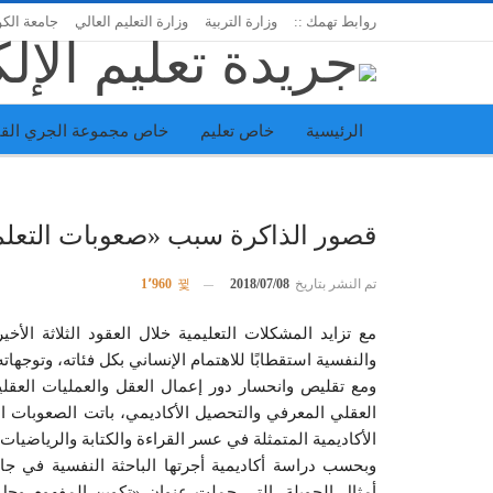
روابط تهمك ::
وزارة التربية
وزارة التعليم العالي
جامعة الك
الرئيسية
خاص تعليم
خاص مجموعة الجري القا
اتحاد المدارس الخاصة
إدارة الجريدة
قصور الذاكرة سبب «صعوبات التعلم
تم النشر بتاريخ
2018/07/08
1٬960
مع تزايد المشكلات التعليمية خلال العقود الثلاثة الأخ
والنفسية استقطابًا للاهتمام الإنساني بكل فئاته، وتوجهاته
ومع تقليص وانحسار دور إعمال العقل والعمليات العقلية
العقلي المعرفي والتحصيل الأكاديمي، باتت الصعوبات النم
الأكاديمية المتمثلة في عسر القراءة والكتابة والرياضيات أك
وبحسب دراسة أكاديمية أجرتها الباحثة النفسية في جام
أمثال الحويلة، التي حملت عنوان «تكوين المفهوم وحل