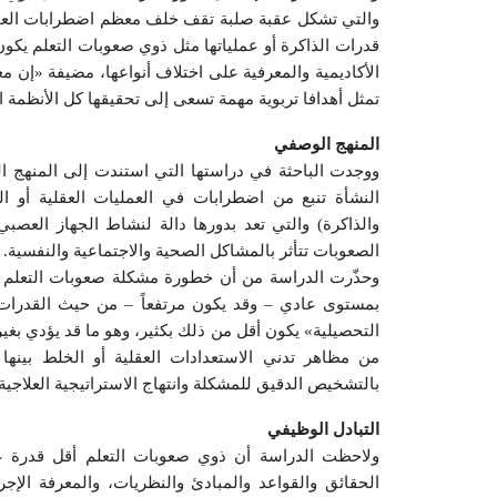
والتي تشكل عقبة صلبة تقف خلف معظم اضطرابات العملي
قدرات الذاكرة أو عملياتها مثل ذوي صعوبات التعلم يكو
الأكاديمية والمعرفية على اختلاف أنواعها، مضيفة «إن
تمثل أهدافا تربوية مهمة تسعى إلى تحقيقها كل الأنظمة ال
المنهج الوصفي
ووجدت الباحثة في دراستها التي استندت إلى المنهج ا
النشأة تنبع من اضطرابات في العمليات العقلية أو النف
والذاكرة) والتي تعد بدورها دالة لنشاط الجهاز العصب
الصعوبات تتأثر بالمشاكل الصحية والاجتماعية والنفسية.
وحذّرت الدراسة من أن خطورة مشكلة صعوبات التعلم 
بمستوى عادي – وقد يكون مرتفعاً – من حيث القدرات وا
التحصيلية» يكون أقل من ذلك بكثير، وهو ما قد يؤدي بغ
من مظاهر تدني الاستعدادات العقلية أو الخلط بينها 
بالتشخيص الدقيق للمشكلة وانتهاج الاستراتيجية العلاجية 
التبادل الوظيفي
ولاحظت الدراسة أن ذوي صعوبات التعلم أقل قدرة على
الحقائق والقواعد والمبادئ والنظريات، والمعرفة الإجر