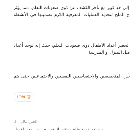
 إلى حد كبير مع تأخر الكشف عن ذوي صعوبات التعلم، مما يؤثر
اج الملح لتحديد العمليات المعرفية اللازم تضمينها في الأنشطة
ر أعداد الأطفال ذوي صعوبات التعلم، حيث إنه توجد أعداد
 قبل المنزل أو المدرسة.
لجين المتخصصين والاختصاصيين النفسيين والاجتماعيين حتى يتم
1٬960
الخبر التالي
مساعد عميد «الصيدلة»: لا تغيير في شروط القبول