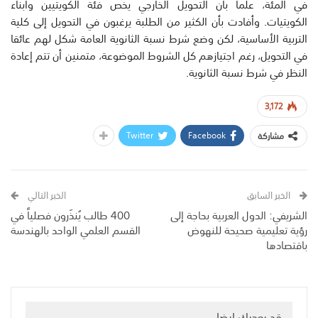
في المئة، علما بأن التحويل الخارجي يخص فئة الكويتيين وأبناء
الكويتيات. وأفادت بأن الكثير من الطلبة يرغبون في التحويل إلى كلية
التربية الأساسية، لكن وضع شرط نسبة الثانوية العامة شكل لهم عائقا
في التحويل، رغم اجتيازهم كل الشروط الموضوعة، متمنين أن تتم إعادة
النظر في شرط نسبة الثانوية.
3,172
Twitter
Facebook
مشاركة
الخبر السابق
الخبر التالي
الشريفي: الدول العربية بحاجة إلى
400 طالب يُنذَرون فصلياً في
رؤية تعليمية صحيحة للنهوض
القسم العلمي الواحد بالهندسة
باقتصادها
قد يعجبك ايضا