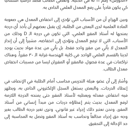
كي يكون قادراً على رفع المعدل العلمي الخاص به.
وبين الهزاع أن من الأسباب التي تؤدي إلى انخفاض المعدل هي صعوبة
المادة العلمية لدى البعض من الطلبة، إي يقبل بعضهم أن يأخذ أي درجة
يمنحها له أستاذ المقرر العلمي، التي تكون في درجة الـ D وذلك من
الأسباب، التي لا ترفع المعدل وتؤدي إلى انخفاضه، مشيراً إلى أن إنذار
المعدل لا يأتي من مقرر واحد فقط، بل يأتي من عدة مواد بحيث يوجد
لدينا بالقسم العلمي الواحد في كلية الهندسة قرابة الـ ٣٠ مقرراً، وهناك
تراكمات في عدة فصول، فالمقرر أو المقرران ليسا من مسببات انخفاض
معدل الطالب.
وأشار إلى أن عضو هيئة التدريس محاسب أمام الطلبة في الإنصاف في
إعطاء الدرجات، والبعض يستغل السجل الإلكتروني الخاص به، ويظهر
فيه انخفاض معدله ويعطيه لأستاذ المقرر حتى يمنحه الدرجة اللازمة
لرفع المعدل، بحيث يتم إعطاؤه درجات من مبدأ إنساني من أستاذ
المقرر، ونحن نعتبر ذلك إجراء غير قانوني، ونرى تغير درجة الطالب بغير
وجه حق إجراء مخالفاً ونحاسب به أستاذ المقرر وتصل به المحاسبة إلى
حد الإحالة إلى التحقيق.