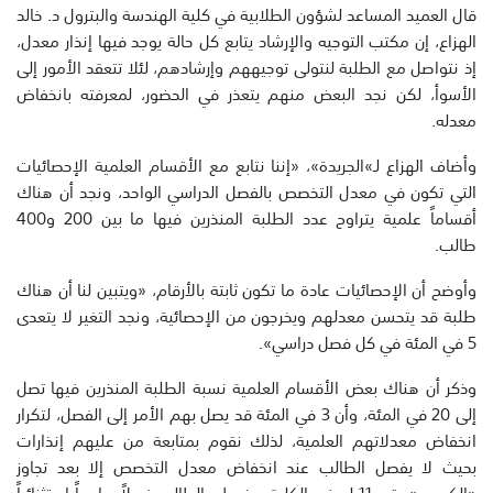
قال العميد المساعد لشؤون الطلابية في كلية الهندسة والبترول د. خالد
الهزاع، إن مكتب التوجيه والإرشاد يتابع كل حالة يوجد فيها إنذار معدل،
إذ نتواصل مع الطلبة لنتولى توجيههم وإرشادهم، لئلا تتعقد الأمور إلى
الأسوأ، لكن نجد البعض منهم يتعذر في الحضور، لمعرفته بانخفاض
معدله.
وأضاف الهزاع لـ»الجريدة»، «إننا نتابع مع الأقسام العلمية الإحصائيات
التي تكون في معدل التخصص بالفصل الدراسي الواحد، ونجد أن هناك
أقساماً علمية يتراوح عدد الطلبة المنذرين فيها ما بين 200 و400
طالب.
وأوضح أن الإحصائيات عادة ما تكون ثابتة بالأرقام، «ويتبين لنا أن هناك
طلبة قد يتحسن معدلهم ويخرجون من الإحصائية، ونجد التغير لا يتعدى
5 في المئة في كل فصل دراسي».
وذكر أن هناك بعض الأقسام العلمية نسبة الطلبة المنذرين فيها تصل
إلى 20 في المئة، وأن 3 في المئة قد يصل بهم الأمر إلى الفصل، لتكرار
انخفاض معدلاتهم العلمية، لذلك نقوم بمتابعة من عليهم إنذارات
بحيث لا يفصل الطالب عند انخفاض معدل التخصص إلا بعد تجاوز
«الكورس» رقم 11 له في الكلية، ونعطي الطالب فصلاً دراسياً استثنائياً