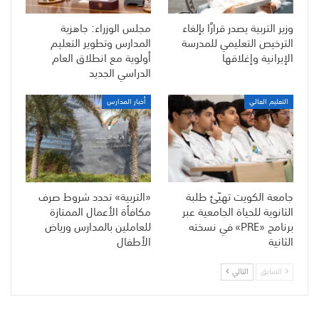
وزير التربية يصدر قرارًا بإلغاء
مجلس الوزراء: جاهزية
الترخيص التعليمي للمدرسة
المدارس وتطوير التعليم
الإيرانية وإغلاقها
أولوية مع انطلاق العام
الدراسي الجديد
التعليم العالي
أخبار المدارس
جامعة الكويت تهيّئ طلبة
«التربية» تحدد شروط صرف
الثانوية للحياة الجامعية عبر
مكافأة الأعمال الممتازة
برنامج «PRE» في نسخته
للعاملين بالمدارس ورياض
الثانية
الأطفال
السابق
التالي