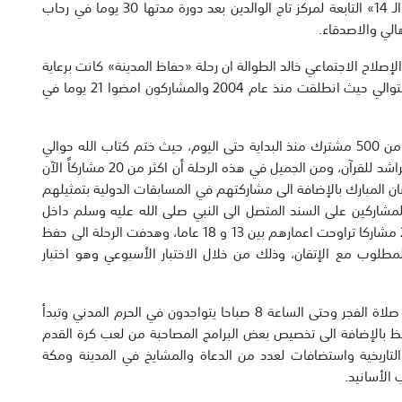
عاد الى البلاد الطلبة المشاركون في رحلة «حفاظ المدينة الـ 14» التابعة لمركز تاج الوالدين بعد دورة مدتها 30 يوما في رحاب
الي والاصدقاء.
الإصلاح الاجتماعي خالد الطوالة ان رحلة «حفاظ المدينة» كانت برعاية
الشيخ فهد جابر المبارك وهي مستمرة للسنة الـ 14 على التوالي حيث انطلقت منذ عام 2004 والمشاركون امضوا 21 يوما في
وذكر الطوالة ان عدد المسجلين في هذه الرحلات بلغ أكثر من 500 مشترك منذ البداية حتى اليوم، حيث ختم كتاب الله حوالي
61 طالبا، وهذه السنة تكللت بختم عبدالله العزاز وعثمان الراشد للقرآن، ومن الجميل في هذه الرحلة أن اكثر من 20 مشاركاً الآن
 المبارك بالإضافة الى مشاركتهم في المسابقات الدولية بتمثيلهم
صولهم على مراكز متقدمة، كما حصل 8 من المشاركين على السند المتصل الى النبي صلى الله عليه وسلم داخل
الحرم النبوي، لافتا الى ان عدد المشاركين في الرحلة بلغ 25 مشاركا تراوحت اعمارهم بين 13 و 18 عاما، وهدفت الرحلة الى حفظ
لمطلوب مع الإتقان، وذلك من خلال الاختبار الأسبوعي وهو اختبار
وعن برنامج الطلبة خلال الرحلة، قال: ان الطلبة ابتداء من صلاة الفجر وحتى الساعة 8 صباحا يتواجدون في الحرم المدني وتبدأ
حفظ بالإضافة الى تخصيص بعض البرامج المصاحبة من لعب كرة القدم
لتاريخية واستضافات لعدد من الدعاة والمشايخ في المدينة ومكة
الأسانيد.