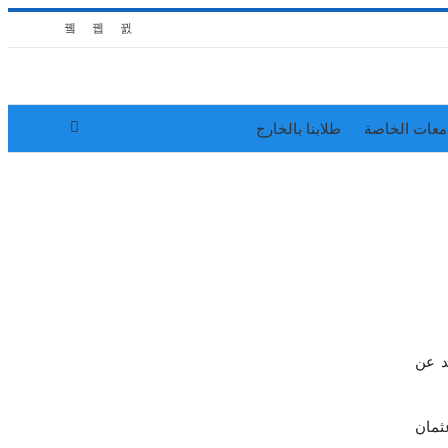
معات الخاصة
طلابنا بالخارج
د عن
 مسرح عثمان