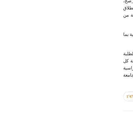
_صح،
طلاق
وعة من
 بما
طلبة
ة كل
اسية
امعة
1٬4