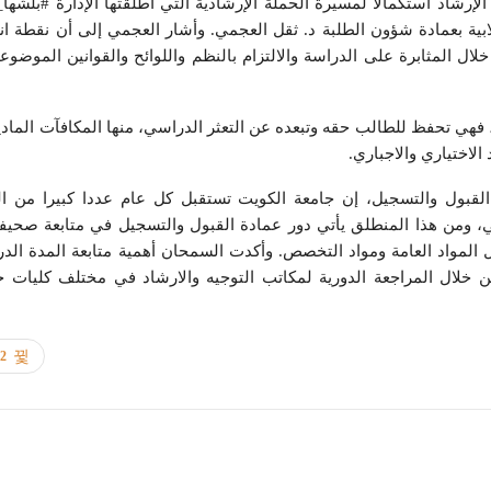
إرشاد استكمالا لمسيرة الحملة الإرشادية التي أطلقتها الإدارة #بلشها
ية بعمادة شؤون الطلبة د. ثقل العجمي. وأشار العجمي إلى أن نقطة ان
ي 2018/2019 في الجامعة من خلال المثابرة على الدراسة والالتزام بالنظم واللوائح والقوانين الموض
فهي تحفظ للطالب حقه وتبعده عن التعثر الدراسي، منها المكافآت المادية
لاختياري والاجباري.
لقبول والتسجيل، إن جامعة الكويت تستقبل كل عام عددا كبيرا من ال
، ومن هذا المنطلق يأتي دور عمادة القبول والتسجيل في متابعة صحيف
مواد العامة ومواد التخصص. وأكدت السمحان أهمية متابعة المدة الدر
 خلال المراجعة الدورية لمكاتب التوجيه والارشاد في مختلف كليات ج
72