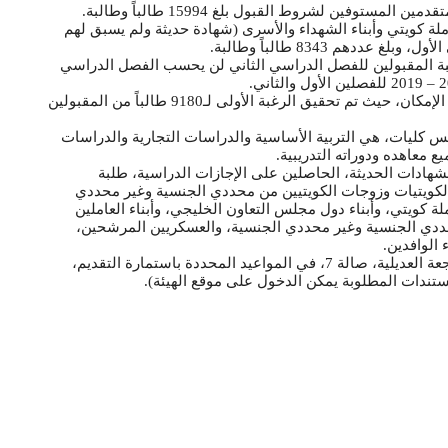
توفين لشروط القبول بلغ 15994 طالباً وطالبة.
املة كويتي وأبناء الشهداء والأسرى (شهادة حديثة ولم يسبق لهم
م 8343 طالباً وطالبة.
لباً وطالبة، علماً بأن الطلبة المقبولين للفصل الدراسي الثاني لن يحسب الفصل الدراسي
وذكرت أن الهيئة راعت تحقيق الرغبات الأولى للطلبة المتقدمين قدر الإمكان، حيث تم تحقيق الرغبة الأولى لـ9180 طالباً من المقبولين
 كليات، هي التربية الأساسية والدراسات التجارية والدراسات
 معاهده ودوراته التدريبية.
لشهادات الحديثة، الحاصلين على الإجازات الدراسية، طلبة
 الكويتيات وزوجات الكويتيين من محددي الجنسية وغير محددي
ة كويتي، وأبناء دول مجلس التعاون الخليجي، وأبناء العاملين
 محددي الجنسية وغير محددي الجنسية، والعسكريين المرشحين،
 الوافدين.
ودعت جميع الطلبة فئة (غير كويتي) قبول فصل ثاني إلى ضرورة مراجعة العديلية، صالة 7، في المواعيد المحددة باستمارة التقديم،
ستندات المطلوبة يمكن الدخول على موقع الهيئة).