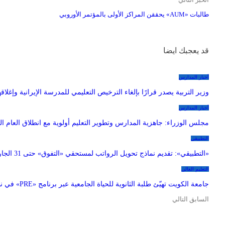
طالبات «AUM» يحققن المراكز الأولى بالمؤتمر الأوروبي
قد يعجبك ايضا
أخبار المدارس
وزير التربية يصدر قرارًا بإلغاء الترخيص التعليمي للمدرسة الإيرانية وإغلاقه
أخبار المدارس
مجلس الوزراء: جاهزية المدارس وتطوير التعليم أولوية مع انطلاق العام ا
التطبيقي
«التطبيقي»: تقديم نماذج تحويل الرواتب لمستحقي «التفوق» حتى 31 الجاري
التعليم العالي
جامعة الكويت تهيّئ طلبة الثانوية للحياة الجامعية عبر برنامج «PRE» في نسخته الثانية
السابق
التالي