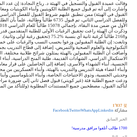
وقالت عميدة القبول والتسجيل في الهيئة د. رباح النجادة: إن عدد المتقدمين المس
وأشارت إلى أنه تم قبول جميع الطلبة الكويتيين وأبناء الكويتيات ومع
القبول في الهيئة) ممن تنطبق عليهم شروط القبول للفصل الدراسي الأول، وبلغ عدده
وللفصل الدراسي الثاني، تم قبول 6735 طا
الأول من ضمن مدة البقاء، بإجمالي 15078 طالباً للعام الدراسي 2018 – 2019 للفصلين الأول والثاني.
و2168 طالباً كرغبة ثانية أي بنسبة %75.2 (تحقيق رغبة أولى وثانية).
وتابعت: إن الطلبة المقبولين وزعوا بحسب النسب والرغبات على خمس
التكنولوجية والعلوم الصحية والتمريض، إضافة إلى قطاع التدريب بجميع
وأضافت أن الطلبة المقبولين بالهيئة يمثلون شرائح طلابية مختلفة، ا
الاستكمال الدراسي، الشهادات القديمة، طلبة المنح الدراسية، أبناء
الجنسية، أبناء الشهداء والأسرى، إضافة إلى الحاصلين على قرار معامل
وأبناء أعضاء هيئة التدريس والتدريب بالهيئة، وأبناء العسكريين من
وحديثي الجنسية، وذوي الاحتياجات الخاصة، وأبناء الدبلوماسيين وأبناء
لتأكيد القبول، مصطحبين جميع المستندات المطلوبة (وللتأكد من الم
1٬837
مشاركة
Linkedin
WhatsApp
Twitter
Facebook
الخبر السابق
1700 طالب أتلفوا مرافق مدرسية!
الخبر التالي