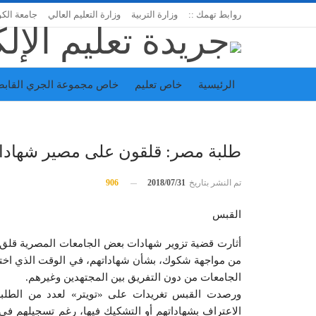
روابط تهمك ::
وزارة التربية
وزارة التعليم العالي
جامعة الك
الرئيسية
خاص تعليم
خاص مجموعة الجري القابض
اتحاد المدارس الخاصة
إدارة الجريدة
طلبة مصر: قلقون على مصير شهادات
تم النشر بتاريخ
2018/07/31
906
القبس
أثارت قضية تزوير شهادات بعض الجامعات المصرية قلق
من مواجهة شكوك، بشأن شهاداتهم، في الوقت الذي اختلط ا
الجامعات من دون التفريق بين المجتهدين وغيرهم.
ورصدت القبس تغريدات على «تويتر» لعدد من الطلبة، 
الاعتراف بشهاداتهم أو التشكيك فيها، رغم تسجيلهم في