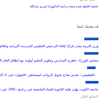
جامعة الخليج تقدم منحة دراسة الدكتوراه لمريم عبدالله
قد يعجبك ايضا
أخبار المدارس
وزير التربية يصدر قرارًا بإلغاء الترخيص التعليمي للمدرسة الإيرانية وإغلاقه
أخبار المدارس
مجلس الوزراء: جاهزية المدارس وتطوير التعليم أولوية مع انطلاق العام ا
التطبيقي
«التطبيقي»: تقديم نماذج تحويل الرواتب لمستحقي «التفوق» حتى 31 الجاري
التعليم العالي
جامعة الكويت تهيّئ طلبة الثانوية للحياة الجامعية عبر برنامج «PRE» في نسخته الثانية
السابق
التالي