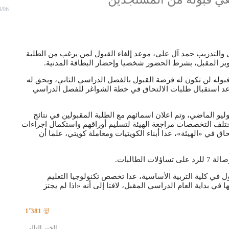
8/06
ي والتدريب حمد آل علي، موعد إلغاء القبول لمن يرغب من الطلبة
له لن تكون له فرصة القبول بالفصل الدراسي الثاني، ويحق له
من العام المقبل 2019/2020، كاشفاً عن موعد استقبال طلبات الالتحاق في خطة الشواغر للفصل الدراسي
 إن التطبيقي استقبلت طلبات طلبة الإجازات الدراسية في 12 يوليو الماضي، وتم اعلان اسمائهم مع الطلبة المقبولين في نتائج
 مختلف التخصصات مراجعة الهيئة لتسليم أوراقهم واستكمال اجراءات
 في «الهيئة»، عدا أبناء الكويتيات ومعاملة كويتي، علما أن
ي كلية التربية الأساسية، عدا تخصص تكنولوجيا التعليم
 بداية العام الدراسي المقبل، لافتا إلى أنه «اذا لم يجتز
1٬381
الخبر التالي