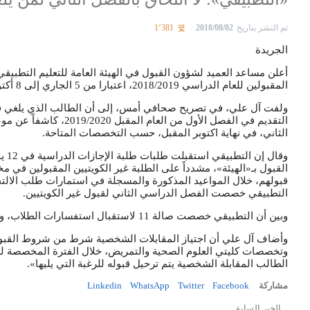
تم النشر بتاريخ
2018/08/02
1٬381
الجريدة
أعلن مساعد العميد لشؤون القبول في الهيئة العامة للتعليم التطبيق
المقبولين للعام الدراسي 2018/2019، اعتبارا من 5 الجاري إلى 8 أكتوبر المقبل، بشرط الحضور شخصيا وإحضار البطاقة المدنية.
ولفت آل علي، في تصريح صحافي أمس، إلى أن الطالب الذي يلغي قبو
التقديم في الفصل الأول 
الثاني، في نهاية اكتوبر المقبل، حسب التخصصات المتاحة.
وقال
القبول بـ«الهيئة»، مشدداً على الطلبة غير الكويتيين المقبولين في
قبولهم، خلال المواعيد المذكورة والمسجلة في استمارات طلب الالتحاق
التطبيقي خصصت الفصل الدراسي الثاني لقبول غير الكويتيين.
وبين أن التطبيقي خصصت صالة 11 لاستقبال استفسارات الطلاب، وصالة 7 للرد على تساؤلات الطالبات.
وأضاف آل علي أن اجتياز المقابلات الشخصية شرط من شروط القبول ف
وتخصصات كليتي العلوم الصحية والتمريض، خلال الفترة المخصصة لها في
الطالب المقابلة الشخصية يتم ترحيل قبوله للرغبة التي يليها».
مشاركة
Facebook
Twitter
WhatsApp
Linkedin
الخبر السابق