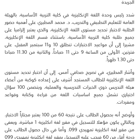
الجريدة
شدد رئيس وحدة اللغة الإنكليزية في كلية التربية الأساسية، بالهيئة
العامة للتعليم التطبيقي والتدريب، د. محمد المطيري على أهمية حضور
الطلبة لاختبار تحديد مستوى اللغة الإنكليزية، والذي يعتبر إلزاميا على
جميع طلبة كلية التربية الأساسية، باستثناء قسم اللغة الإنكليزية،
مشيرا إلى أن مواعيد الاختبارات تنطلق 10 و11 سبتمبر المقبل، على
فترتين، الأولى من الساعة 9 حتى 11 صباحاً، والثانية من 11.30 صباحا
حتى 1.30 ظهراً.
وأشار المطيري، في تصريح صحافي أمس، إلى أن اختبار تحديد مستوى
اللغة الإنكليزية للطالب المستجد أشرف على إعداده كوكبة من أعضاء
هيئة التدريس ذوي الخبرات التدريسية والعملية، ويتضمن 100 سؤال
اختياري تشمل جميع اساسيات اللغة من قراءة وكتابة وقواعد
ومفردات.
وأوضح أنه بحصول الطالب على نتيجة 60 من 100 يعتبر مجتازاً الاختبار،
وبالتالي يكون مؤهلا للتسجيل في مقرر لغة انكليزية 1 مباشرة، ويعفى
من مقرر لغة انكليزية تمهيدي 099. وأما في حال حصول الطالب على
درجة أقل من 60 فيجب عليه التسجيل بمقرر لغة انكليزية تمهيدي 099