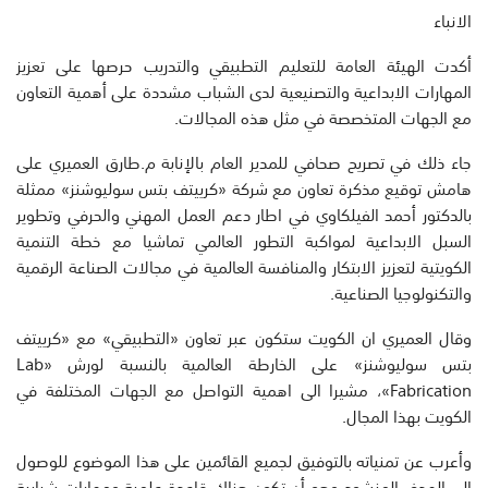
الانباء
أكدت الهيئة العامة للتعليم التطبيقي والتدريب حرصها على تعزيز
المهارات الابداعية والتصنيعية لدى الشباب مشددة على أهمية التعاون
مع الجهات المتخصصة في مثل هذه المجالات.
جاء ذلك في تصريح صحافي للمدير العام بالإنابة م.طارق العميري على
هامش توقيع مذكرة تعاون مع شركة «كرييتف بتس سوليوشنز» ممثلة
بالدكتور أحمد الفيلكاوي في اطار دعم العمل المهني والحرفي وتطوير
السبل الابداعية لمواكبة التطور العالمي تماشيا مع خطة التنمية
الكويتية لتعزيز الابتكار والمنافسة العالمية في مجالات الصناعة الرقمية
والتكنولوجيا الصناعية.
وقال العميري ان الكويت ستكون عبر تعاون «التطبيقي» مع «كرييتف
بتس سوليوشنز» على الخارطة العالمية بالنسبة لورش «Lab
Fabrication»، مشيرا الى اهمية التواصل مع الجهات المختلفة في
الكويت بهذا المجال.
وأعرب عن تمنياته بالتوفيق لجميع القائمين على هذا الموضوع للوصول
إلى الهدف المنشود وهو أن تكون هناك قاعدة علمية ومهارات شبابية