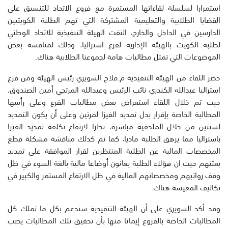
استمرارا لسلسلة لقاءاتها المستمرة مع فروع الاتحاد للتنسيق على
القضايا الطلابية والتعليمية المشتركة التي تهم الطلبة الكويتيين
الدارسين في الداخل والخارج، التقت الهيئة التنفيذية للاتحاد الوطني
لطلبة الكويت بالهيئة الإدارية لفرع استراليا، وذلك لمناقشة بعض
الموضوعات التي تمثل مطالبات هامة لجموعنا الطلابية هناك.
حضر اللقاء من الهيئة التنفيذية م.فلاح السويري رئيس الهيئة ومن فرع
استراليا عبدالله الكندري نائب الرئيس وعبدالله المرتجي أمين الصندوق،
حيث تم خلال اللقاء استعراض بعض مطالبات الفرع وعلى رأسها
المطالبة الخاصة بإقرار بدل تمديد الفيزا لمرتين وعلى أن يكون التمديد
لسنتين من خلال الملحقية مباشرة، نظرا لارتفاع تكلفة تمديد الفيزا
باستراليا مما يرهق الطلبة ماديا، كما تم كذلك مناقشة مشكلة قطع
المخصصات المالية عن الطلبة المنتظرين لقرار الموافقة على تمديد
بعثتهم حيث ان هؤلاء الطلبة يعانون أوضاعا مالية بالغة السوء في ظل
وقف رواتبهم ومخصصاتهم المالية في ظل الارتفاع المستمر والكبير في
تكاليف المعيشة هناك.
وقد أكد السويري على أن الهيئة التنفيذية ستدعم بكل ما تملك كل
المطالبات الخاصة بالفروع إيمانا منها بأن تحقيق تلك المطالبات يصب