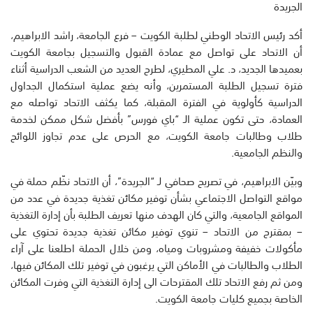
الجريدة
أكد رئيس الاتحاد الوطني لطلبة الكويت – فرع الجامعة، راشد الابراهيم،
أن الاتحاد على تواصل مع عمادة القبول والتسجيل بجامعة الكويت
بعميدها الجديد، د. علي المطيري، لطرح العديد من الشعب الدراسية أثناء
فترة تسجيل الطلبة المستمرين، وأنه يضع عملية استكمال الجداول
الدراسية كأولوية في الفترة المقبلة، كما يكثف الاتحاد تواصله مع
العمادة، حتى تكون عملية الـ “باي فورس” بأفضل شكل ممكن لخدمة
طلاب وطالبات جامعة الكويت، مع الحرص على عدم تجاوز اللوائح
والنظم الجامعية.
وبيّن الابراهيم، في تصريح صحافي لـ “الجريدة”، أن الاتحاد نظّم حملة في
مواقع التواصل الاجتماعي بشأن توفير مكائن تغذية جديدة في عدد من
المواقع الجامعية، والتي كان الهدف منها تعريف الطلبة بأن إدارة التغذية
– بمقترح من الاتحاد – تنوي توفير مكائن تغذية جديدة تحتوي على
مأكولات خفيفة ومشروبات ومياه، ومن خلال الحملة اطلعنا على آراء
الطلاب والطالبات في الأماكن التي يرغبون في توفير تلك المكائن فيها،
ومن ثم رفع الاتحاد تلك المقترحات الى إدارة التغذية التي وفرت المكائن
الخاصة بجميع كليات جامعة الكويت.