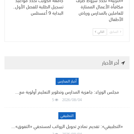
«التربية» تحدد شروط صرف
جامعة الكويت تحدد مواعيد
مكافأة الأعمال الممتازة
تسجيل الطلبة للفصل الأول..
للعاملين بالمدارس ورياض
البداية 9 أغسطس
الأطفال
السابق
التالي
أخر الأخبار
أخبار المدارس
مجلس الوزراء: جاهزية المدارس وتطوير التعليم أولوية مع…
5
2026/08/04
التطبيقي
«التطبيقي»: تقديم نماذج تحويل الرواتب لمستحقي «التفوق»…