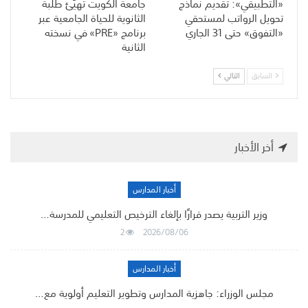
«التطبيقي»: تقديم نماذج
جامعة الكويت تهيّئ طلبة
تحويل الرواتب لمستحقي
الثانوية للحياة الجامعية عبر
«التفوق» حتى 31 الجاري
برنامج «PRE» في نسخته
الثانية
السابق
التالي
أخر الأخبار
أخبار المدارس
وزير التربية يصدر قرارًا بإلغاء الترخيص التعليمي للمدرسة…
2
2026/08/06
أخبار المدارس
مجلس الوزراء: جاهزية المدارس وتطوير التعليم أولوية مع…