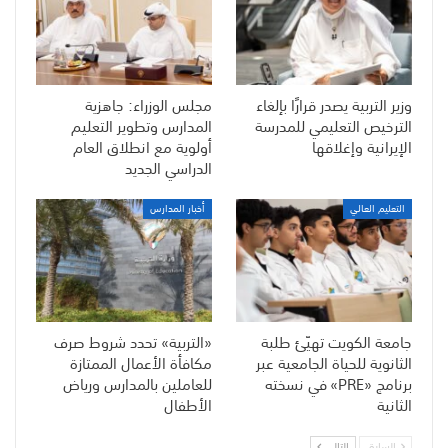
وزير التربية يصدر قرارًا بإلغاء
مجلس الوزراء: جاهزية
الترخيص التعليمي للمدرسة
المدارس وتطوير التعليم
الإيرانية وإغلاقها
أولوية مع انطلاق العام
الدراسي الجديد
التعليم العالي
أخبار المدارس
جامعة الكويت تهيّئ طلبة
«التربية» تحدد شروط صرف
الثانوية للحياة الجامعية عبر
مكافأة الأعمال الممتازة
برنامج «PRE» في نسخته
للعاملين بالمدارس ورياض
الثانية
الأطفال
السابق
التالي