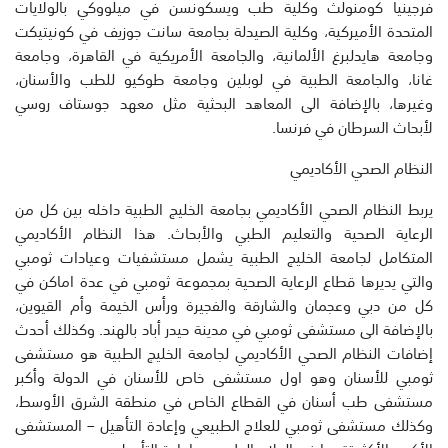
فرجينيا كومنولث وكلية طب ويسكونسن في ميلووكي بالولايات
المتحدة الأميركية، وكلية الصيدلة بجامعة سانت جوزيف في كونيتيكت
وجامعة هايدلبرغ الألمانية، والجامعة الأمريكية في القاهرة، وجامعة
غانا، والجامعة الطبية في لوبلين وجامعة طوكيو للطب والأسنان،
وغيرها، بالإضافة الى المعاهد البحثية مثل معهد جوستاف روسي
لأبحاث السرطان في فرنسا.
النظام الصحي الأكاديمي
يربط النظام الصحي الأكاديمي بجامعة الخليج الطبية داخله بين كل من
الرعاية الصحية والتعليم الطبي والأبحاث. هذا النظام الأكاديمي
المتكامل لجامعة الخليج الطبية يشمل مستشفيات وعيادات ثومبي
والتي يديرها قطاع الرعاية الصحية بمجموعة ثومبي في عدة اماكن في
كل من دبي وعجمان والشارقة والفجيرة ورأس الخيمة وأم القيوين،
بالإضافة الى مستشفى ثومبي في مدينة حيدر أباد بالهند. وكذلك أحدث
إضافات النظام الصحي الأكاديمي لجامعة الخليج الطبية هو مستشفى
ثومبي للأسنان وهو اول مستشفى خاص للأسنان في الدولة وأكبر
مستشفى طب أسنان في القطاع الخاص في منطقة الشرق الأوسط،
وكذلك مستشفى ثومبي للعلاج الطبيعي وإعادة التأهيل – المستشفى