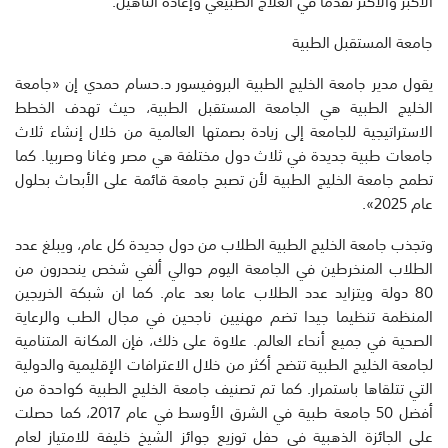
الأكبر والأكثر تقدما في العلاج الطبيعي وإعادة التأهيل.
جامعة المستقبل الطبية
يقول مدير جامعة الخليج الطبية البروفيسور د.حسام حمدي إن «جامعة
الخليج الطبية هي الجامعة المستقبل الطبية، حيث تهدف الخطط
الاستراتيجية للجامعة إلى زيادة بصمتها العالمية من خلال إنشاء ثلاث
جامعات طبية جديدة في ثلاث دول مختلفة هي مصر وغانا وصربيا. كما
تطمح جامعة الخليج الطبية لأن تصبح جامعة قائمة على الأبحاث بحلول
عام 2025».
وتجذب جامعة الخليج الطبية الطلاب من دول جديدة كل عام، ويبلغ عدد
الطلاب المنخرطين في الجامعة اليوم حوالي ألفي شخص ينحدرون من
80 دولة ويتزايد عدد الطلاب عاما بعد عام. كما ان شبكة الخريجين
المنظمة تنظيما جيدا تضم مهنيين ناجحين في مجال الطب والرعاية
الصحية في جميع أنحاء العالم. علاوة على ذلك، فإن المكانة المتنامية
لجامعة الخليج الطبية تتضح أكثر من خلال الاعترافات الإقليمية والدولية
التي تتلقاها باستمرار. كما تم تصنيف جامعة الخليج الطبية كواحدة من
أفضل 50 جامعة طبية في الشرق الأوسط في عام 2017، كما حصلت
على الجائزة الذهبية في حفل توزيع جوائز الشيخ خليفة للامتياز لعام