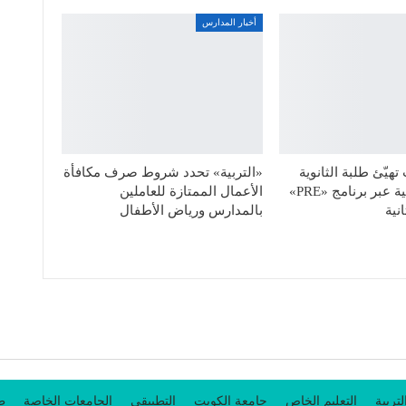
أخبار المدارس
هيّئ طلبة الثانوية
«التربية» تحدد شروط صرف مكافأة
للحياة الجامعية عبر برنامج «PRE»
الأعمال الممتازة للعاملين
نية
بالمدارس ورياض الأطفال
لتربية
التعليم الخاص
جامعة الكويت
التطبيقي
الجامعات الخاصة
طل