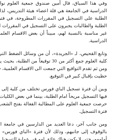
وفي هذا السياق، قال أمين صندوق جمعية العلوم نوا
الدراسية في الجامعة هي قلة اعضاء هيئة التدريس، لذلك
الطلبة على التسجيل في المقررات المطروحة، في فترة
الطلبة والطالبات يجبرون على التسجيل في المقررات ال
غير مناسبة بالنسبة لهم، مبيناً أن بعض الاقسام العل
الدراسية.
وتابع القحيص، لـ «الجريدة»، أن من وسائل الضغط التي
كلية العلوم جمع أكثر من 30 توقيع
ومن ثم تقدم التواقيع التي جمعت الى الاقسام العلمية، ح
حظيت بإقبال كبير في التوقيع.
وبين أن فترة تسجيل الباي فورس تختلف من كلية إلى
فيها التسجيل مريحاً امام الطلبة، بينما في بعض الكليات
حرصت جمعية العلوم على المطالبة الفعالة بفتح الشعب أ
فترة التسجيل.
ومن جانب آخر، دعا العديد من الدارسين في جامعة ال
بالوقوف إلى جانبهم، وذلك لأن فترة «الباي فورس» 
أمامهم، حتى لا يكون هناك عائق لهم في عملية التسجيل.