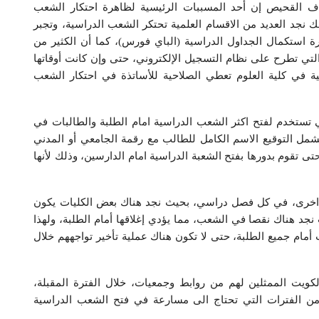
ف القحيص إن أحد المسببات الرئيسية لظاهرة احتكار الشعب
 نجد العديد من الاقسام العلمية تحتكر الشعب الدراسية، وتجبر
 استكمال الجداول الدراسية (الباي فورس)، كما أن الكثير من
تي تطرح على نظام التسجيل الإلكتروني، حتى وإن كانت أوقاتها
مية في كلية العلوم تعطي الصلاحية للأساتذة في احتكار الشعب
 تستخدم لفتح اكثر الشعب الدراسية امام الطلبة والطالبات في
اً من الطلبة، بحيث يشمل التوقيع الاسم الكامل للطالب مع رقمة الجامعي أو المدني
تى تقوم بدورها بفتح الشعبة الدراسية امام الدارسين، وذلك لأنها
 اخرى، في كل فصل دراسي، بحيث نجد هناك بعض الكليات يكون
 نجد هناك نقصا في الشعب، مما يؤدي إغلاقها أمام الطلبة، ولهذا
مام جميع الطلبة، حتى لا تكون هناك عملية تأخير تواجههم خلال
كويت الممثلين لهم من روابط وجمعيات، خلال الفترة المقبلة،
من الفترات التي تحتاج الى مسارعة في فتح الشعب الدراسية