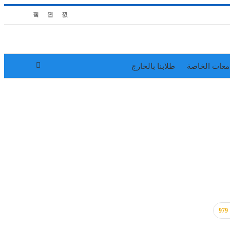
معات الخاصة
طلابنا بالخارج
979