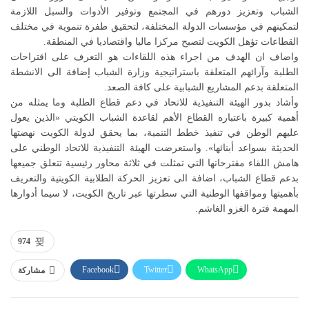
الشباب وتعزيز دورهم في المجتمع وتوفير الأدوات والسبل اللازمة
لتمكينهم في مؤسسات الدولة المختلفة، لتحقيق طفرة تنموية في مختلف
القطاعات تؤهل الكويت لتصبح مركزا ماليا واقتصاديا في المنطقة.
واضاف ان الهدف من اجراء هذه اللقاءات هو التعرف على اقتراحات
الطلبة وآرائهم المتعلقة باستراتيجية وزارة الشباب إضافة الى الانشطة
المتعلقة بدعم المشاريع الشبابية على كافة الصعد.
وأشاد بدور الهيئة التنفيذية للاتحاد في دعم قطاع الطلبة وما يمثله من
أهمية كبيرة باعتباره القطاع الأهم لقاعدة الشباب الكويتي «الذين يعول
عليهم الوطن في تنفيذ خطط التنمية، بما يحقق لدولة الكويت نهضتها
الحديثة بسواعد أبنائها». واستعرضت الهيئة التنفيذية للاتحاد الوطني على
هامش اللقاء مقترحاتها التي تمثلت في ثلاثة محاور رئيسية تتعلق جميعها
بدعم قطاع الشباب، اضافة الى تعزيز الحركة الطلابية الكويتية والتعريف
بأهميتها ومواقفها الوطنية التي سطرتها عبر تاريخ الكويت، لا سيما أدوارها
المهمة فترة الغزو الغاشم.
974
Facebook
Twitter
WhatsApp
مشاركة
Linkedin