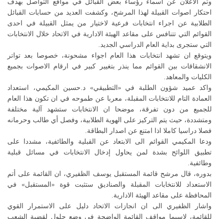
وتم الاعلان عن اسماء رؤساء بعض القبائل في مواقع التواصل بهدف
احتكار اصوات القبيلة لهذا المرشح، وكشفت العديد من حسابات القبائل
الطلابية عن اجراء انتخابات فرعية لاختيار من يمثل القبيلة في احدى
القوائم التي تتنافس على مقاعد الهيئة الادارية في الاتحاد خلال الانتخابات
التي ستجرى بداية العام الدراسي الجديد.
ويتوقع ان تشهد انتخابات هذا العام اجواء مشحونة، خصوصا بعد تواتر
الانشقاقات بين القوائم مما ينذر بتغيير كبير في ارقام الاصوات بجميع
الكليات والمعاهد.
واكد عميد شؤون الطلبة في «التطبيقي» د.حسين المكيمي، استعداد
العمادة التام للانتخابات المقبلة، معربا عن طموحه في ان تكون هذا العام
للجميع من دون تفرقة، موضحا ان الانتخابات ستشهد آلية مختلفة
ومتشددة، حيث يتم التركيز على الهوية الطلابية، وفصل أي طالب وحرمانه
فصلا دراسيا كاملا اذا امتنع عن اصدار البطاقة.
ودعا المكيمي القوائم الى الابتعاد عن القبلية والطائفية، مشددا على
تطبيق اللوائح بشدة لمن يحاول إدخال الانتخابات في مسائل قبلية
وطائفية.
بدوره، قال مرشح قائمة المستقبل يوسف الظفيري، ان القائمة على أتم
الاستعداد للانتخابات المقبلة والصناديق ستثبت قوة «المستقبل» في
المحافظة على مقاعد الهيئة الادارية.
واشار الظفيري الى ان انجازات الاتحاد دليل على الاستمرار القوي
للقائمة، لاسيما مواقف القائمة الواضحة في وضع حلول لقضية الشعب