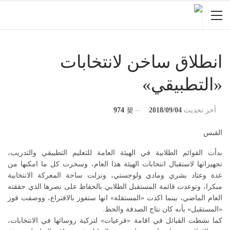
انطلاق ساخن لانتخابات
«التطبيقي»
أخر تحديث
2018/09/04
974
القبس
بدأت القوائم الطلابية في الهيئة العامة للتعليم التطبيقي والتدريب،
تجهيزاتها لاستقبال انتخابات الهيئة هذا العام، وسخرت كل ما امكنها من
عدة وعتاد بشري ومادي ولوجستي، ونزلت ساحة المعركة الانتخابية
مبكرا، وتوعدت قائمة المستقبل الطلابي بالحفاظ على نصرها الذي حققته
العام الماضي، بينما اكدت «المستقلة» انها ستفوز بالاقتراع، ووصفت فوز
«المستقبل» بأنه كان نتاج الصدفة والحظ.
كما نشطت القبائل في اقامة «فرعيات» لتزكية روسائها في الانتخابات،