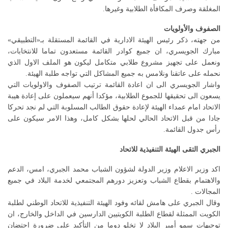
المغلقة وصرف المكافأة الطلابية وغيرها.
الصفوف والأولويات
من جهته، ذكر رئيس الهيئة الادارية في القائمة المستقلة بـ«التطبيقي»
مبارك الجويسري، ان جميع كوادر القائمة مستعدون تماما للانتخابات،
ونعمل على تجهيز مشروع طلابي متكامل ليكون هو الملف الاول الذي
نحمله على عاتقنا ونلامس به جميع المشاكل التي تواجه طلبة الهيئة.
واشار الجويسري الى ان اعادة القائمة ترتيب الصفوف والاولويات التي
يسعون الى تحقيقها للجموع الطلابية، مؤكدا أنهم سيعملون على إعادة هيبة
الاتحاد امام عمداء الهيئة لإعادة حقوق الطالب المسلوبة التي لم نجد تحركا
جادا من قبل الاتحاد الحالي لحلها بشكل كامل، وهذا الامر سيكون على
رأس جدول القائمة.
الجبري التقى الهيئة التنفيذية للاتحاد
اكد وزير الاعلام وزير الدولة لشؤون الشباب محمد الجبري، امس، الدعم
والاهتمام بقطاع الشباب وتعزيز دورهم المجتمعي لخدمة البلاد في جميع
المجالات .
وقال الجبري على هامش لقائه وفود الهيئة التنفيذية للاتحاد الوطني لطلبة
الكويت الممثلة لقطاع الطلبة الكويتيين الدارسين في الداخل والخارج، ان
توجيهات سمو أمير البلاد لا تخلو دوما من التأكيد على ضرورة احتضان