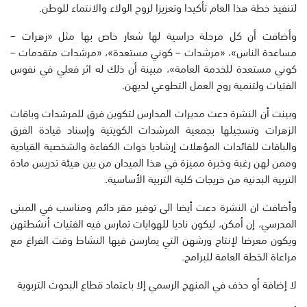
لتنفيذ خطة هذا العام تأكيدا وتعزيزا لروح الولاء والانتماء للوطن.
وأضافت أن كل مرحلة دراسية لها شعار خاص بها مثل «زهرات –
مساعدة الناس»، «مرشدات – كوني مستعدة»، «مرشدات متقدمات –
كوني مستعدة للخدمة العامة»، مبينة أن ذلك له اثر فعلي في نفوس
الفتيات ولتنمية روح العمل التطوعي لديهن.
وبينت أن النشرة دعت مديرات المدارس لتكوين فرق للمرشدات وباقات
الزهرات وتسجيلها بجمعية المرشدات الكويتية وإسناد قيادة الفرق
والباقات للقائدات المؤهلات إرشاديا ذوات الكفاءة والشخصية القيادية
وممن لهن رغبة وخبرة مميزة في هذا الميدان من بين هيئة تدريس مادة
التربية البدنية من خريجات كلية التربية الأساسية.
وأضافت ان النشرة دعت أيضا الى توفير مقر دائم ومناسب في المبنى
المدرسي، إن أمكن، ليكون ناديا للهوايات تمارس فيه الفتيات أنشطتهن
ويكون معرضا لإنتاج ورشهن التي يمارسن فيها النشاط وقت الفراغ مع
مراعاة الخطة العامة للبرامج.
لا إضافة أو حذف في المنهج الرسمي إلا باعتماد قطاع البحوث التربوية