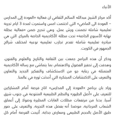
الأنباء
أكد مركز الشيخ عبدالله السالم الثقافي ان فعالية «العودة إلى المدارس
– العودة الى الماضي» التي اختتمت امس واستمرت لمدة 3 ايام تجربة
تعليمية شاملة تضمنت ورش عمل، وهي تندرج ضمن «فعالية عطلة
نهاية الأسبوع الخاصة» تحت مظلة الأكاديمية الخاصة بالمركز، التي هي
مبادرة تعليمية شاملة تقدم تجارب تعليمية نوعية لمختلف شرائح
الجمهور في الكويت.
وذكر أن هذه البرامج جمعت بين الثقافة والتاريخ والعلوم والفنون،
وهدفت إلى تحفيز الفضول والاهتمام، بما يتماشى مع رسالة الأكاديمية
المتمثلة في رعاية جو من الاستكشاف والتفكير الجديد والتعاون
والتعرف على الاكتشافات المبتكرة التي أحدثت ثورة في عالمنا.
وزاد بان برنامج «العودة إلى المدارس» اتاح فرصة أمام المشاركين
للتعرف على «أصل الطيور» والنظم الطبيعية المتنوعة في جنوب شرق
آسيا، بدءا من مرتفعات مظلات الغابات المطيرة وصولا إلى أعماق
الشعاب المرجانية، موضحا أنه بفضل هذه التجربة، والتعرف على صور
طبق الأصل بالحجم الطبيعي ومعارض جذابة، أتيحت الفرصة أمام كل