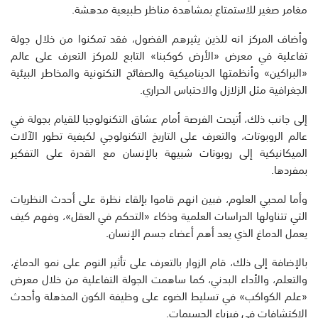
مغامر صغير للاستمتاع بمشاهدة مناظر طبيعية مدهشة.
وأضاف المركز انه للذين يثيرهم الفضول، فقد تمكنوا من خلال جولة
تفاعلية في معرض «الأرض كوكبنا» التابع للمركز التعرف على عالم
«البراكين» وأنظمتها الديناميكية والصفائح التكتونية والمخاطر البيئية
الجغرافية مثل الزلازل والاحتباس الحراري.
إلى جانب ذلك، أتيحت الفرصة أمام عشاق التكنولوجيا للقيام بجولة في
عالم الروبوتات، والتعرف على التاريخ التكنولوجي لكيفية تطور الآلات
الميكانيكية إلى روبوتات شبيهة بالإنسان مع القدرة على التفكير
بمفردها.
وأما لمحبي العلوم، فبين انهم قاموا بإلقاء نظرة على أحدث النظريات
التي تتناولها الدراسات العلمية وذكاء «التحكم في العقل»، وفهم كيف
يعمل الدماغ الذي يعد أهم أعضاء جسم الإنسان.
بالإضافة إلى ذلك، قام الزوار بالتعرف على تأثير النوم على نمو الدماغ،
والتعلم، والأداء البدني، كما ساهمت الجولة التفاعلية من خلال معرض
«علم الكواكب» في تسليط الضوء على وظيفة الكون المذهلة وأحدث
الاكتشافات في فيزياء الجسيمات.