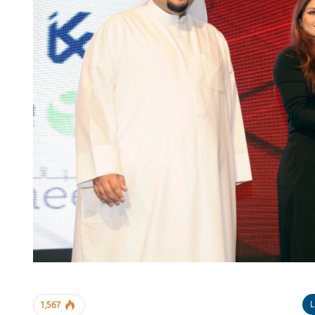
L
1,567