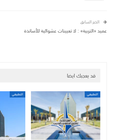
الخبر السابق
عميد «التربية» : لا تعيينات عشوائية للأساتذة
قد يعجبك ايضا
التطبيقي
التطبيقي