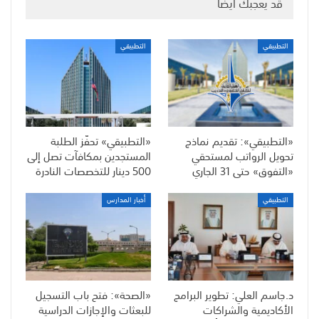
قد يعجبك ايضا
التطبيقي
التطبيقي
«التطبيقي»: تقديم نماذج
«التطبيقي» تحفّز الطلبة
تحويل الرواتب لمستحقي
المستجدين بمكافآت تصل إلى
«التفوق» حتى 31 الجاري
500 دينار للتخصصات النادرة
التطبيقي
أخبار المدارس
د.جاسم العلي: تطوير البرامج
«الصحة»: فتح باب التسجيل
الأكاديمية والشراكات
للبعثات والإجازات الدراسية