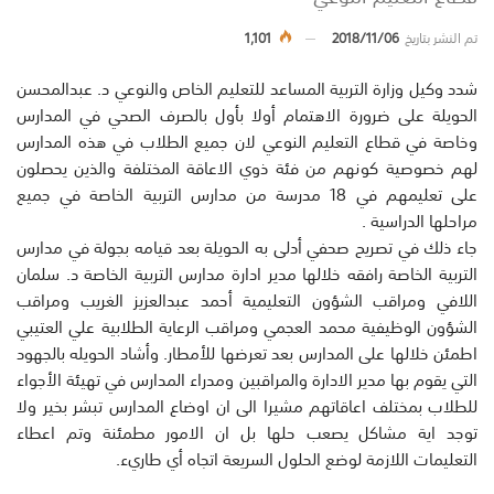
تم النشر بتاريخ
2018/11/06
1,101
شدد وكيل وزارة التربية المساعد للتعليم الخاص والنوعي د. عبدالمحسن
الحويلة على ضرورة الاهتمام أولا بأول بالصرف الصحي في المدارس
وخاصة في قطاع التعليم النوعي لان جميع الطلاب في هذه المدارس
لهم خصوصية كونهم من فئة ذوي الاعاقة المختلفة والذين يحصلون
على تعليمهم في 18 مدرسة من مدارس التربية الخاصة في جميع
مراحلها الدراسية .
جاء ذلك في تصريح صحفي أدلى به الحويلة بعد قيامه بجولة في مدارس
التربية الخاصة رافقه خلالها مدير ادارة مدارس التربية الخاصة د. سلمان
اللافي ومراقب الشؤون التعليمية أحمد عبدالعزيز الغريب ومراقب
الشؤون الوظيفية محمد العجمي ومراقب الرعاية الطلابية علي العتيبي
اطمئن خلالها على المدارس بعد تعرضها للأمطار. وأشاد الحويله بالجهود
التي يقوم بها مدير الادارة والمراقبين ومدراء المدارس في تهيئة الأجواء
للطلاب بمختلف اعاقاتهم مشيرا الى ان اوضاع المدارس تبشر بخير ولا
توجد اية مشاكل يصعب حلها بل ان الامور مطمئنة وتم اعطاء
التعليمات اللازمة لوضع الحلول السريعة اتجاه أي طاريء.