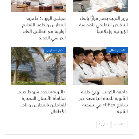
وزير التربية يصدر قرارًا بإلغاء
مجلس الوزراء: جاهزية
الترخيص التعليمي للمدرسة
المدارس وتطوير التعليم
الإيرانية وإغلاقها
أولوية مع انطلاق العام
الدراسي الجديد
التعليم العالي
أخبار المدارس
جامعة الكويت تهيّئ طلبة
«التربية» تحدد شروط صرف
الثانوية للحياة الجامعية عبر
مكافأة الأعمال الممتازة
برنامج «PRE» في نسخته
للعاملين بالمدارس ورياض
الثانية
الأطفال
السابق
التالي