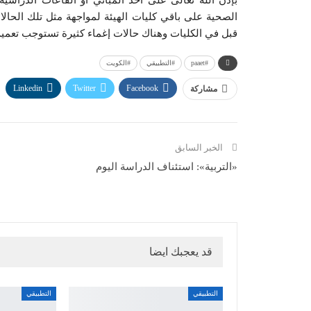
بإذن الله تعالى على أحد المباني أو القاعات الدراسية 
الصحية على باقي كليات الهيئة لمواجهة مثل تلك الحال
قبل في الكليات وهناك حالات إغماء كثيرة تستوجب تعميم 
#paaet
#التطبيقي
#الكويت
Linkedin
Twitter
Facebook
مشاركة
الخبر السابق
«التربية»: استئناف الدراسة اليوم
قد يعجبك ايضا
التطبيقي
التطبيقي