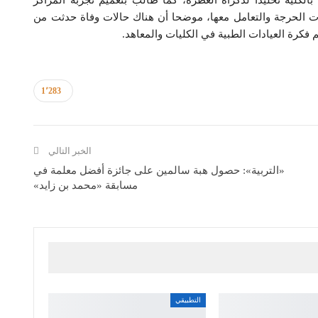
بالكلية تخليدا لذكراه العطرة، كما طالب بتعميم تجربة المراكز
ات الحرجة والتعامل معها، موضحا أن هناك حالات وفاة حدثت من
فكرة العيادات الطبية في الكليات والمعاهد.
1٬283
الخبر التالي
«التربية»: حصول هبة سالمين على جائزة أفضل معلمة في
مسابقة «محمد بن زايد»
التطبيقي