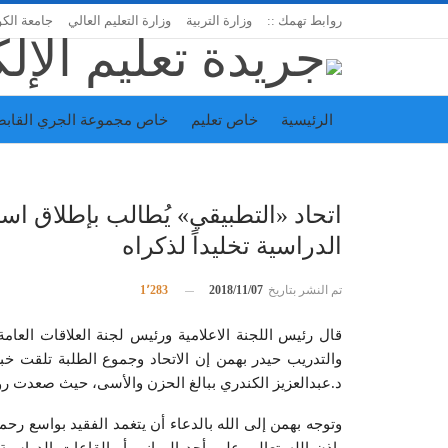
روابط تهمك ::
وزارة التربية
وزارة التعليم العالي
جامعة الك
الرئيسية
خاص تعليم
خاص مجموعة الجري القابض
اتحاد المدارس الخاصة
إدارة الجريدة
اتحاد «التطبيقي» يُطالب بإطلاق ا
الدراسية تخليداً لذكراه
تم النشر بتاريخ
2018/11/07
1٬283
قال رئيس اللجنة الاعلامية ورئيس لجنة العلاقات العامة 
والتدريب حيدر بهمن إن الاتحاد وجموع الطلبة تلقت خبر
د.عبدالعزيز الكندري ببالغ الحزن والأسى، حيث صعدت روح
وتوجه بهمن إلى الله بالدعاء أن يتغمد الفقيد بواسع رحم