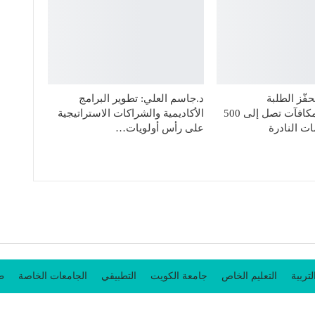
فّز الطلبة
د.جاسم العلي: تطوير البرامج
المستجدين بمكافآت تصل إلى 500
الأكاديمية والشراكات الاستراتيجية
ت النادرة
على رأس أولويات…
لتربية
التعليم الخاص
جامعة الكويت
التطبيقي
الجامعات الخاصة
طل