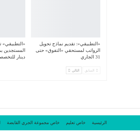
«التطبيقي»: تقديم نماذج تحويل
«التطبيقي» تح
الرواتب لمستحقي «التفوق» حتى
31 الجاري
دينار للتخصصا
السابق
التالي
الرئيسية
خاص تعليم
خاص مجموعة الجري القابضة
ا